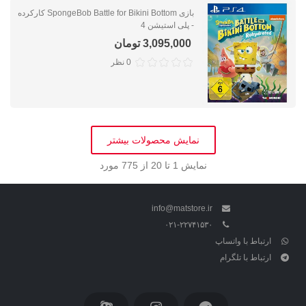
بازی SpongeBob Battle for Bikini Bottom کارکرده
- پلی استیشن 4
3,095,000 تومان
0 نظر
نمایش محصولات بیشتر
نمایش
1
تا 20 از 775 مورد
info@matstore.ir
۰۲۱-۲۲۷۴۱۵۳۰
ارتباط با واتساپ
ارتباط با تلگرام