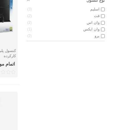
نوع کنسول
اسلیم
3
فت
2
وان اس
2
وان ایکس
1
پرو
2
نمایش 
کارکرده
اتمام م