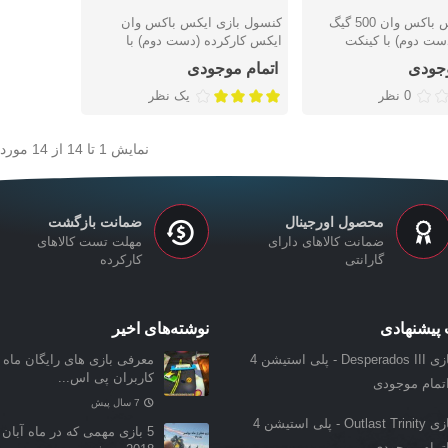
باندل ایکس باکس وان 500 گیگ
کنسول بازی ایکس باکس وان
سریع
نمایش سریع
ست دوم) با کینکت
ایکس کارکرده (دست دوم) با
گارانتی سلامت محصول
وجودی
اتمام موجودی
0 نظر
یک نظر
نمایش
1
تا 14 از 14 مورد
محصول اورجینال
ضمانت بازگشت
ضمانت کالاهای دارای
مهلت تست کالاهای
گارانتی
کارکرده
پیشنهادی
نوشته‌های اخیر
Desperados  - پلی استیشن 4
معرفی بازی‌ های رایگان ماه ن
کاربران پی اس...
تمام موجودی
7 سال پیش
Outlast Trin - پلی استیشن 4
5 بازی مهمی که در ماه آبان 
تمام موجودی