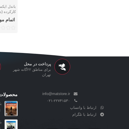
نمایش 
کارکرده (د
اتمام م
پرداخت در محل
برای مناطق ۲۲گانه شهر
تهران
info@matstore.ir
محصولات 
۰۲۱-۲۲۷۴۱۵۳۰
بازی III
ارتباط با واتساپ
ا
ارتباط با تلگرام
بازی ity
ا