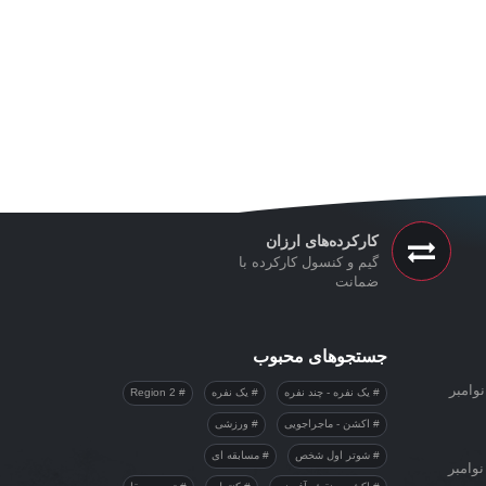
کارکرده‌های ارزان
گیم و کنسول کارکرده با
ضمانت
جستجوهای محبوب
وامبر
یک نفره - چند نفره
یک نفره
Region 2
اکشن - ماجراجویی
ورزشی
شوتر اول شخص
مسابقه ای
نوامبر