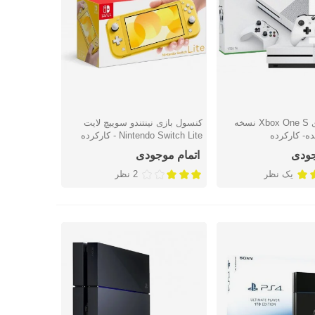
کنسول بازی Xbox One S نسخه
کنسول بازی نینتندو سوییچ لایت
ریع
نمایش سریع
ه- کارکرده
Nintendo Switch Lite - کارکرده
جودی
اتمام موجودی
یک نظر
2 نظر