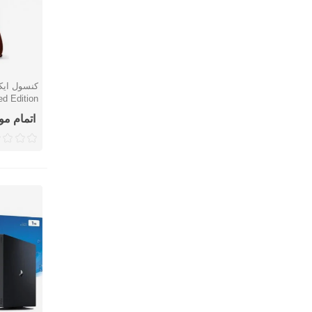
کنسول ای
نمایش 
ed Edition
ظ
اتمام م
دوم)