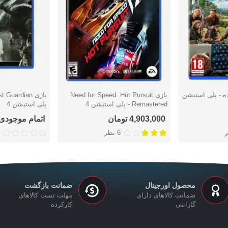
Far  کارکرده - پلی استیشن
بازی Need for Speed: Hot Pursuit
دوست داشتن
دوست دا
Remastered - پلی استیشن 4
پلی استیشن 4
4,903,000 تومان
اتمام موجودی
6 نظر
محصول اورجینال
ضمانت بازگشت
ضمانت کالاهای دارای
مهلت تست کالاهای
گارانتی
کارکرده