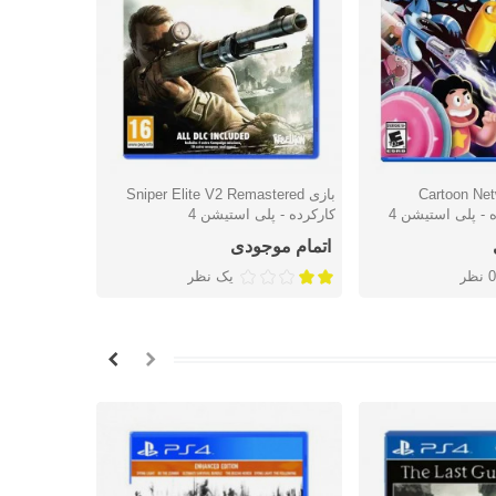
Cartoon Networ
بازی Sniper Elite V2 Remastered
شتن
دوست داشتن
دوس
کارکرده - پلی استیشن 4
پلی استیشن 
اتمام موجودی
اتمام موج
0 نظر
یک نظر