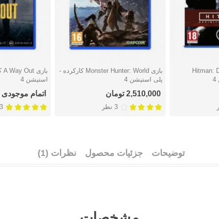
Hitman: Def
بازی Monster Hunter: World کارکرده -
باز
دوست داشتن
دوست دا
4
پلی استیشن 4
استیشن 4
2,510,000 تومان
اتمام موجودی
3 نظر
3 نظ
توضیحات
جزئیات محصول
نظرات (1)
مشخصات