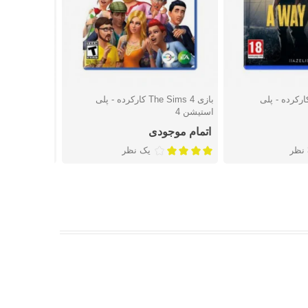
ی A Way Out کارکرده - پلی
بازی The Sims 4 کارکرده - پلی
شتن
دوست داشتن
دوست
استیشن 4
4
اتمام موجودی
2,667,000 تومان
ر
یک نظر