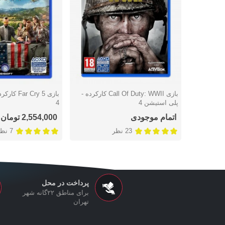
بازی Call Of Duty: WWII کارکرده -
بازی Cry 5
دوست داشتن
دوست داشتن
پلی استیشن 4
4
اتمام موجودی
2,554,000 تومان
23 نظر
7 نظر
پرداخت در محل
برای مناطق ۲۲گانه شهر
تهران