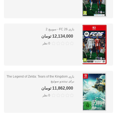
بازی FC 26 - سوییچ 2
12,134,000 تومان
0 نظر
بازی The Legend of Zelda: Tears of the Kingdom
برای نینتندو سوئیچ
11,862,000 تومان
0 نظر