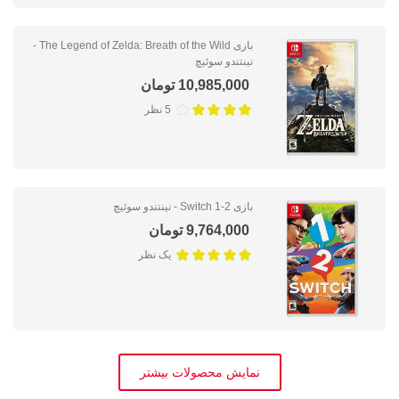
بازی The Legend of Zelda: Breath of the Wild -
نینتندو سوئیچ
10,985,000 تومان
5 نظر
بازی 2-1 Switch - نینتندو سوئیچ
9,764,000 تومان
یک نظر
نمایش محصولات بیشتر