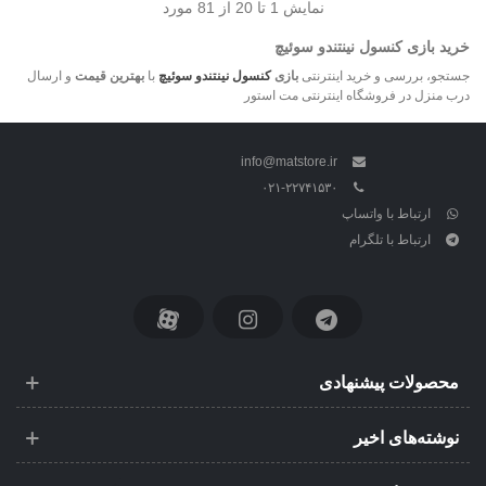
نمایش
1
تا 20 از 81 مورد
خرید بازی کنسول نینتندو سوئیچ
جستجو، بررسی و خرید اینترنتی
بازی
کنسول نینتندو سوئیچ
با
بهترین قیمت
و ارسال
درب منزل در فروشگاه اینترنتی مت استور
info@matstore.ir
۰۲۱-۲۲۷۴۱۵۳۰
ارتباط با واتساپ
ارتباط با تلگرام
محصولات پیشنهادی
نوشته‌های اخیر