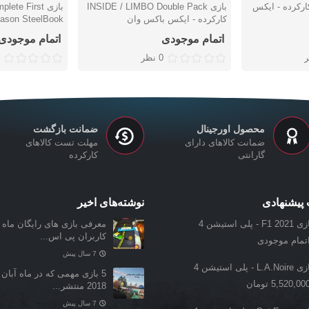
ی Watch Dogs 2 کارکرده - ایکس
بازی INSIDE / LIMBO Double Pack
بازی te First
دوست داشتن
دوست دا
کارکرده - ایکس باکس وان
باکس وان
اتمام موجودی
اتمام موجودی
0 نظر
محصول اورجینال
ضمانت بازگشت
ضمانت کالاهای دارای
مهلت تست کالاهای
گارانتی
کارکرده
پیشنهادی
نوشته‌های اخیر
F1 202 - پلی استیشن 4
معرفی بازی‌ های رایگان ماه ن
کاربران پی اس...
تمام موجودی
7 سال پیش
L.A.Noi - پلی استیشن 4
5 بازی مهمی که در ماه آبان 
5,520,00 تومان
2018 منتشر...
7 سال پیش