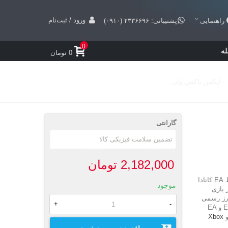
ورود / ثبت‌نام
راهنمایی
پشتیبانی: ۲۳۳۶۶۹۶ (۰۹۱۰)
0
ه
0 تومان
گارانتی
2,182,000 تومان
هنرهای رزمی ترکیبی و مبارزه‌ای است که توسط EA کانادا
موجود
 که در کاور بازی
ارز رسمی
+
-
بازی، بازگشته است. این بازی به عنوان دنباله ای برای EA Sports UFC 2014 و EA
Xbox