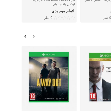
ایکس باکس وان
کارکرده - ا
اتمام موجودی
اتمام موج
0 نظر
0 نظر