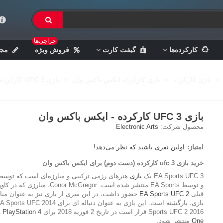
حراجی‌ها
کارکرده‌ها
گیفت کارت
فروش ویژه
مجل
>
بازی کارکرده
>
بازی کارکرده ایکس باکس وان
>
بازی UFC 3 کارکرده - ایکس باکس وان
بازی UFC 3 کارکرده - ایکس باکس وان
محصول شرکت:
Electronic Arts
امتیاز:
اولین نفری باشید که نظر می‌دهد!
خرید بازی ufc 3 کارکرده (دست دوم) برای ایکس باکس وان
EA Sports UFC 3 یک
بازی
و توسط EA Sports منتشر شده است. Conor McGregor، مبارزی
قبلی
EA Sports UFC 2
حضور داشت، در این سری از بازی نیز به عنوان مب
Sports UFC 2 2016 قرار است در تاریخ 2 فوریه 2018 برای
PlayStation 4
و
One
منتشر شود.