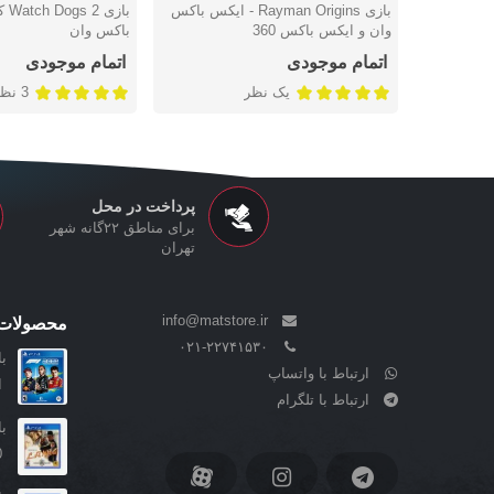
بازی Rayman Origins - ایکس باکس
باز
دوست داشتن
دوست داشتن
وان و ایکس باکس 360
باکس وان
اتمام موجودی
اتمام موجودی
یک نظر
3 نظر
پرداخت در محل
برای مناطق ۲۲گانه شهر
تهران
info@matstore.ir
محصولات 
۰۲۱-۲۲۷۴۱۵۳۰
بازی 1
ارتباط با واتساپ
ا
ارتباط با تلگرام
بازی re
0