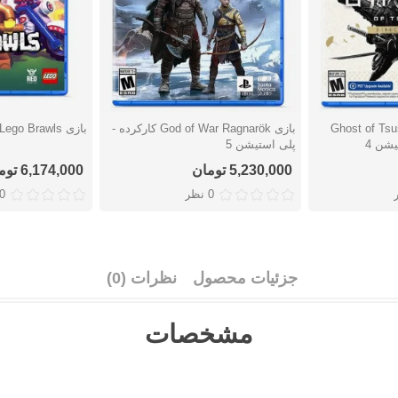
Ghost of Tsush
بازی God of War Ragnarök کارکرده -
بازی Lego Brawls - پلی استیشن 5
دوست داشتن
دوست دا
پلی استیشن 5
5,230,000 تومان
6,174,000 تومان
0 نظر
0 نظ
جزئیات محصول
نظرات (0)
مشخصات