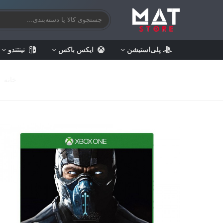
پلی‌استیشن
ایکس باکس
نینتندو
خانه