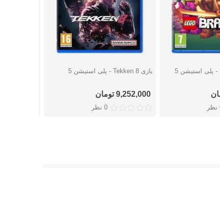
بازی Tekken 8 - پلی استیشن 5
بازی Mortal Kombat 1 - نینتندو سوییچ
شتن
دوست داشتن
دوست
9,252,000 تومان
اتمام موجو
ر
0 نظر