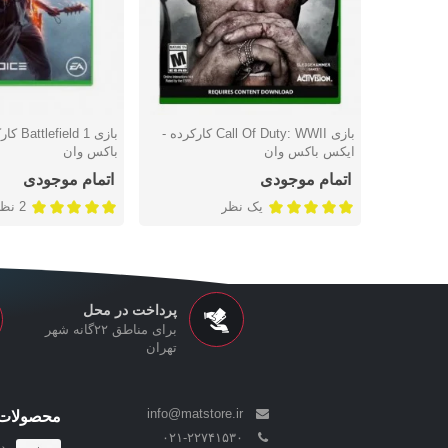
بازی Call Of Duty: WWII کارکرده -
بازی d 1
دوست داشتن
دوست داشتن
ایکس باکس وان
باکس وان
اتمام موجودی
اتمام موجودی
یک نظر
2 نظر
پرداخت در محل
برای مناطق ۲۲گانه شهر
تهران
info@matstore.ir
محصولات 
۰۲۱-۲۲۷۴۱۵۳۰