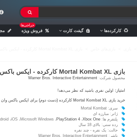
حراجی‌ها
کارکرده‌ها
گیفت کارت
فروش ویژه
مجل
>
بازی
>
بازی‌های خاص
>
بازی Mortal Kombat XL کارکرده - ایکس باکس وان
بازی Mortal Kombat XL کارکرده - ایکس باکس وان
محصول شرکت:
Warner Bros. Interactive Entertainment
امتیاز:
اولین نفری باشید که نظر می‌دهد!
خرید بازی Mortal Kombat XL کارکرده (دست دوم) برای ایکس باکس وان
سری: Mortal Kombat
ژانر: مبارزه ای
پلتفرم ها: Android ،iOS ،Microsoft Windows ،
Xbox One
،
PlayStation 4
رده سنی: بالای 18 سال
حالت: یک نفره - چند نفره
ناشر: Warner Bros. Interactive Entertainment