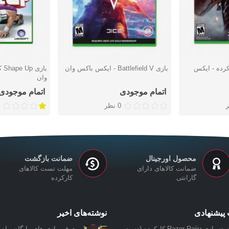
Battlefiel کارکرده - ایکس
بازی Battlefield V - ایکس باکس وان
با
دوست داشتن
دوست دا
وان
اتمام موجودی
اتمام موجودی
0 نظر
محصول اورجینال
ضمانت بازگشت
ضمانت کالاهای دارای
مهلت تست کالاهای
گارانتی
کارکرده
پیشنهادی
نوشته‌های اخیر