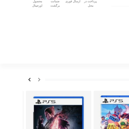
پرداخت در
ارسال فوری
ضمانت
محصول
محل
برگشت
اورجینال