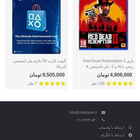
بازی Red Dead Redemption 2
گیفت کارت 50 دلاری پلی استیشن
ریجن ALL و 2 - پلی استیشن 4
آمریکا
4,906,000 تومان
9,505,000 تومان
128 نظر
7 نظر
info@matstore.ir
۰۲۱-۲۲۷۴۱۵۳۰
ارتباط با واتساپ
ارتباط با تلگرام