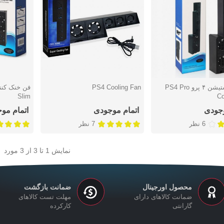
فن پلی استیشن ۴ پرو PS4 Pro
PS4 Cooling Fan
سریع
نمایش سریع
نمایش س
Slim
Co
وجودی
اتمام موجودی
اتمام مو
6 نظر
7 نظر
نمایش
1
تا 3 از 3 مورد
محصول اورجینال
ضمانت بازگشت
ضمانت کالاهای دارای
مهلت تست کالاهای
گارانتی
کارکرده