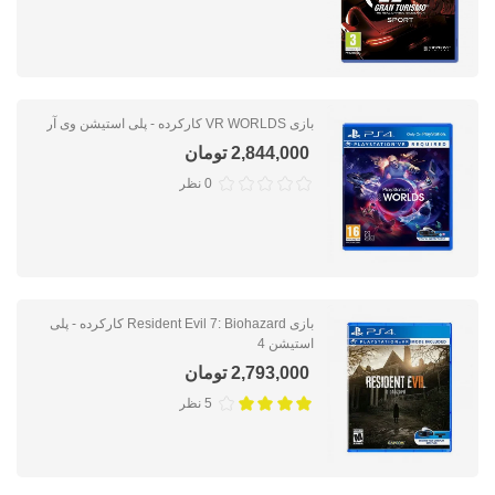
بازی VR WORLDS کارکرده - پلی استیشن وی آر
2,844,000 تومان
0 نظر
بازی Resident Evil 7: Biohazard کارکرده - پلی
استیشن 4
2,793,000 تومان
5 نظر