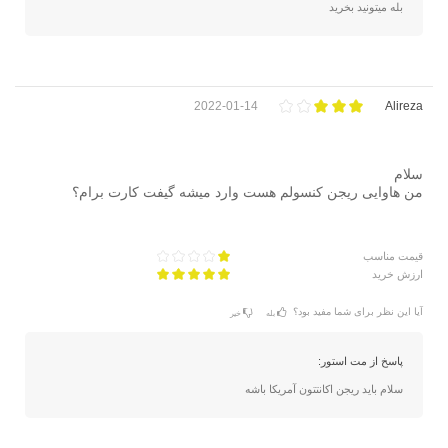
بله میتونید بخرید
2022-01-14
Alireza
سلام
من هاوایی ریجن کنسولم هست وارد میشه گیفت کارت برام؟
قیمت مناسب
ارزش خرید
آیا این نظر برای شما مفید بود؟
بله
خیر
پاسخ از مت استور:
سلام باید ریجن اکانتتون آمریکا باشه