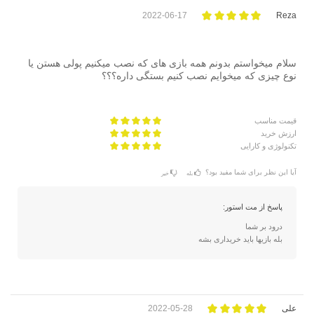
2022-06-17
Reza
سلام میخواستم بدونم همه بازی های که نصب میکنیم پولی هستن یا
نوع چیزی که میخوایم نصب کنیم بستگی داره؟؟؟
قیمت مناسب
ارزش خرید
تکنولوژی و کارایی
آیا این نظر برای شما مفید بود؟
بله
خیر
پاسخ از مت استور:
درود بر شما
بله بازیها باید خریداری بشه
علی
2022-05-28