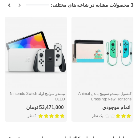
3 محصولات مشابه در شاخه های مختلف:
کنسول نینتندو سوییچ باندل Animal
نینتندو سوئيچ اولد Nintendo Switch
OLED
Crossing: New Horizons
اتمام موجودی
53,471,000 تومان
یک نظر
2 نظر