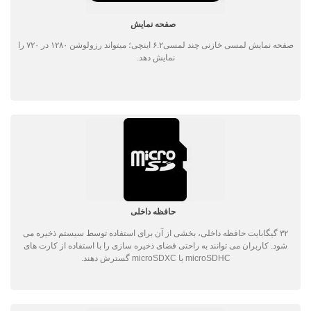
صفحه نمایش
صفحه نمایش لمسی خازنی چند لمسی۶.۲ اینچی؛ میتواند رزولوشن ۱۲۸۰ در ۷۲۰ را
نمایش دهد.
حافظه داخلی
۳۲ گیگابایت حافظه داخلی، بخشی از آن برای استفاده توسط سیستم ذخیره می
شود. کاربران می توانند به راحتی فضای ذخیره سازی را با استفاده از کارت های
microSDHC یا microSDXC گسترش دهند.