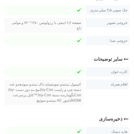
جک صوتی ۳٫۵ میلی متری
خروجی تصویر
صفحه ۶٫۲ اینچی با رزولوشن ۱۲۸۰*۷۲۰ و مولتی
تاچ
خروجی صدا
سایر توضیحات
کارت خوان
اقلام همراه
کنسول نینتندو سوئیچپایه داک نیتندو سوئیچدو عدد
دسته چپ و راست Joy-Conمچ بند دور دست Joy-
Conنگهدارنده دسته Joy‑Con™کابل پرسرعت
HDMIآداپتور AC نینتندو سوئیچ
ذخیره‌سازی
هارد دیسک