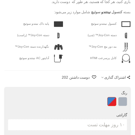
بازی کنید، هر کجا که هستید، هر طور که دوست دارید.
بسته
کنسول
نینتندو
سوئیچ
شامل موارد زیر می‌شود:
کنسول نینتندو سوئیچ
پایه داک نیتندو سوئیچ
دسته Joy‑Con™ (چپ)
دسته Joy‑Con™ (راست)
بند دور مچ Joy‑Con™
نگهدارنده دسته Joy‑Con™
کابل پرسرعت HTMI
آداپتور AC نینتندو سوئیچ
اشتراک گذاری
دوست داشتن
202
رنگ
خاکستری
آبی
/
قرمز
گارانتی