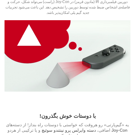
دوربین فیلمبرداری IR (مادون قرمز) در Joy-Con (راست) می‌تواند شکل، حرکت و
فاصله‌ی اشخاص ضبط شده توسط دوربین را تشخیص دهد. این باعث می‌شود تجربیات
جدید گیم پلی امکان‌پذیر باشد.
با دوستات خوش بگذرون!
یه «گیم‌پارتی» رو هروقت که خواستی با دوستات راه بنداز! از دسته‌های
Joy‑Con
اضافی
،
دسته وایرلس پرو نینتندو سوئیچ
و یا ترکیبی از هردو