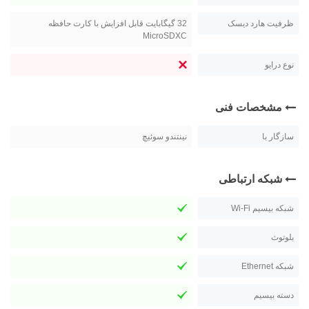
ظرفیت هارد دیسک
32 گیگابایت قابل افزایش با کارت حافظه
MicroSDXC
نوع درایو
مشخصات فنی
سازگار با
نینتندو سوئیچ
شبکه ارتباطی
شبکه بیسیم Wi-Fi
بلوتوث
شبکه Ethernet
دسته بیسیم