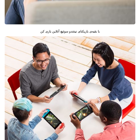
با بقیه‌ی بازیکنای نینتندو سوئیچ آنلاین بازی کن