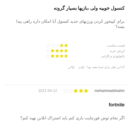
کنسول خوبیه ولی ،بازیها بسیار گرونه
برای کپیخور کردن ورژنهای جدید کنسول آبا امکان داره راهی پیدا
بشه؟
قیمت مناسب
ارزش خرید
تکنولوژی و کارایی
آیا این نظر برای شما مفید بود؟
بله
خیر
2021-04-12
mohammadshahin
fortnite
اگر بخام توش فورتنایت بازی کنم باید اشتراک انلاین تهیه کنم؟