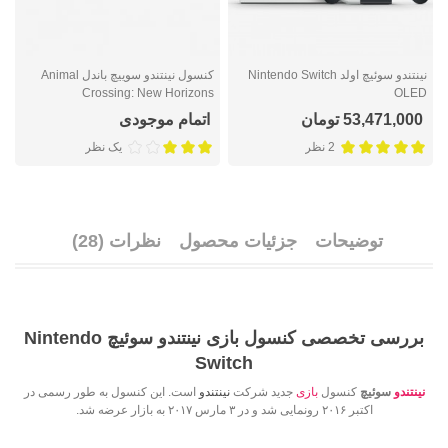
نینتندو سوئيچ اولد Nintendo Switch
کنسول نینتندو سوییچ باندل Animal
ک
OLED
Crossing: New Horizons
e
53,471,000 تومان
اتمام موجودی
2 نظر
یک نظر
توضیحات
جزئیات محصول
نظرات (28)
بررسی تخصصی کنسول بازی نینتندو سوئیچ Nintendo
Switch
نینتندو
سوئیچ
کنسول
بازی
جدید شرکت
نینتندو
است. این کنسول به طور رسمی در
اکتبر ۲۰۱۶ رونمایی شد و در ۳ مارس ۲۰۱۷ به بازار عرضه شد.