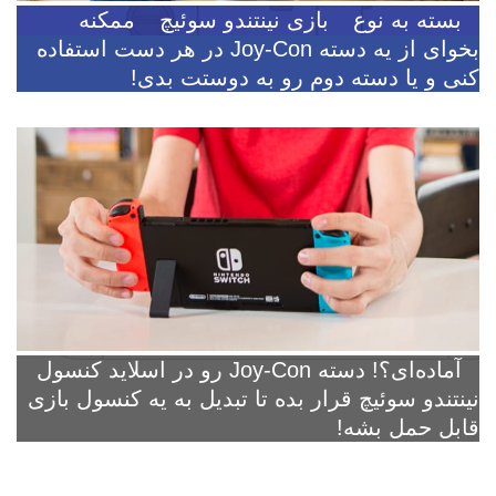
بسته به نوع
بازی نینتندو سوئیچ
ممکنه
بخوای از یه دسته Joy-Con در هر دست استفاده
کنی و یا دسته دوم رو به دوستت بدی!
آماده‌ای؟! دسته Joy‑Con رو در اسلاید کنسول
نینتندو سوئیچ قرار بده تا تبدیل به یه کنسول بازی
قابل حمل بشه!