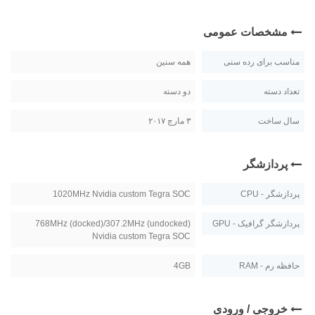
مشخصات عمومی
مناسب برای رده سنی
همه سنین
تعداد دسته
دو دسته
سال ساخت
۳ مارچ ۲۰۱۷
پردازشگر
پردازشگر - CPU
1020MHz Nvidia custom Tegra SOC
پردازشگر گرافیک - GPU
768MHz (docked)/307.2MHz (undocked)
Nvidia custom Tegra SOC
حافظه رم - RAM
4GB
خروجی / ورودی