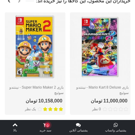
خریداران این محصول، این کالاها را نیز خریده اند:
بازی Mario Kart 8 Deluxe - نینتندو
بازی Super Mario Maker 2 - نینتندو
سوئیچ
سوئیچ
11,000,000 تومان
10,158,000 تومان
0 نظر
یک نظر
0
پشتیبانی واتساپ
پشتیبانی آنلاین
سبد خرید
بالا