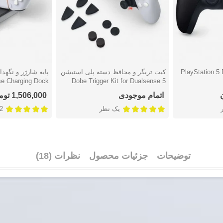
PlayStation 5 DualS
کیت تریگر و محافظ دسته پلی استیشن
دوست داشتن
دوست دا
e Charging Dock
5 Dobe Trigger Kit for Dualsense
TP5-0504
اتمام موجودی
1,506,000 تومان
یک نظر
2 نظ
توضیحات
جزئیات محصول
نظرات (18)