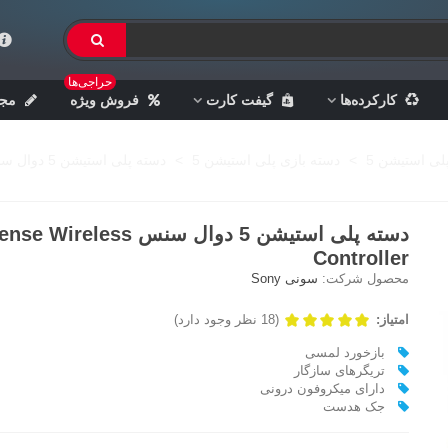
حراجی‌ها
کارکرده‌ها
گیفت کارت
فروش ویژه
مجل
پلی استیشن 5
>
دسته بازی پلی استیشن 5
>
دسته پلی استیشن 5 دوال سنس DualSense Wireless Controller
دسته پلی استیشن 5 دوال سنس eless
Controller
محصول شرکت:
سونی Sony
امتیاز:
(18 نظر وجود دارد)
بازخورد لمسی
تریگرهای سازگار
دارای میکروفون درونی
جک هدست