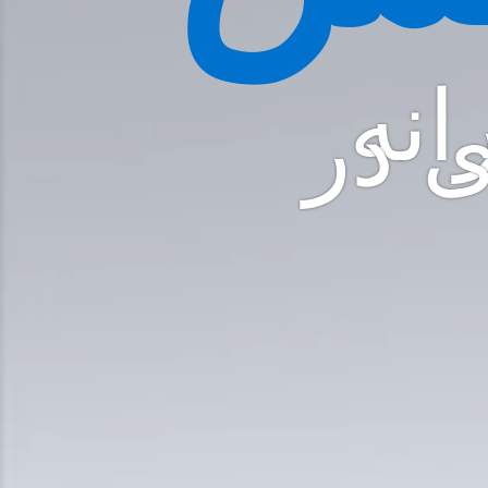
انه
ی در