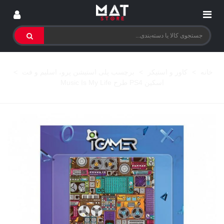
خانه
>
کاور و استیکر
>
برچسب پلی استیشن پرو، اسلیم و فت
>
اسکین PS4 طرح Music Is My Life