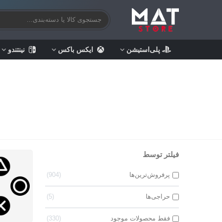
پلی‌استیشن
ایکس باکس
نینتندو
فیلتر توسط
پرفروش‌ترین‌ها
904
حراجی‌ها
5
فقط محصولات موجود
330