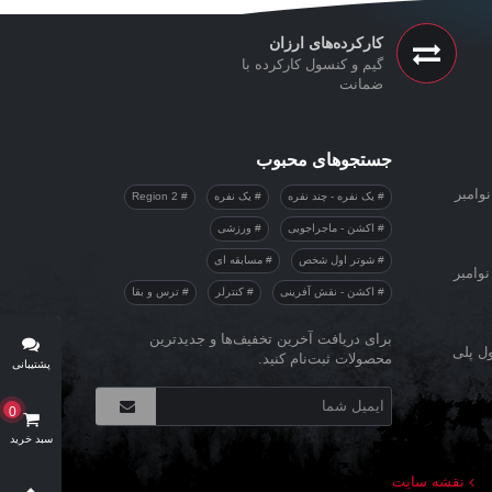
کارکرده‌های ارزان
گیم و کنسول کارکرده با
ضمانت
جستجوهای محبوب
وامبر
یک نفره - چند نفره
یک نفره
Region 2
اکشن - ماجراجویی
ورزشی
شوتر اول شخص
مسابقه ای
نوامبر
اکشن - نقش آفرینی
کنترلر
ترس و بقا
برای دریافت آخرین تخفیف‌ها و جدیدترین
ول پلی
محصولات ثبت‌نام کنید.
پشتیبانی
آنلاین
0
سبد خرید
نقشه سایت