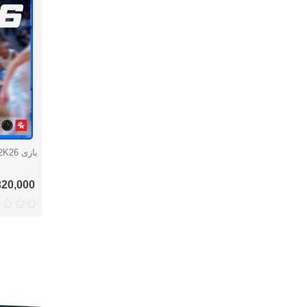
بازی NBA 2K26 - پلی استیشن 4
نمایش 
9,320,000 ت