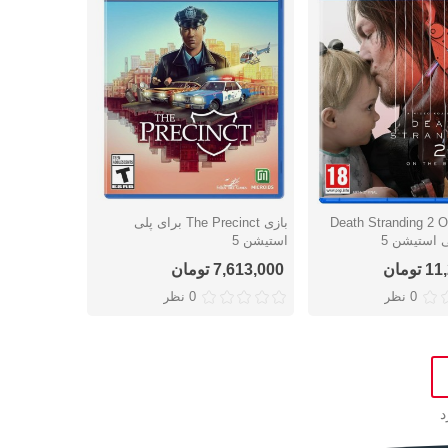
Death Stranding 2 On T
بازی The Precinct برای پلی
ریع
نمایش سریع
استیشن 5
ومان
7,613,000 تومان
0 نظر
0 نظر