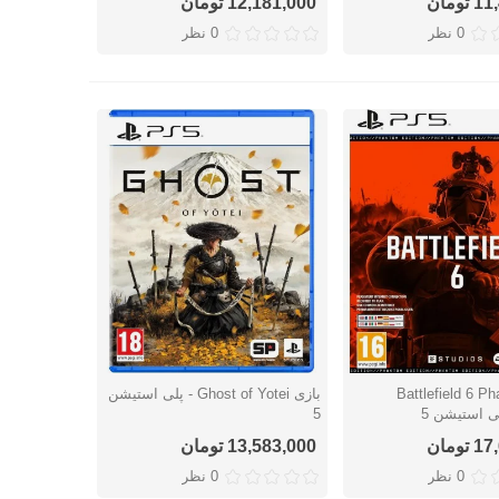
ومان
12,181,000 تومان
0 نظر
0 نظر
Battlefield 6 Phant
بازی Ghost of Yotei - پلی استیشن
ریع
نمایش سریع
5
ومان
13,583,000 تومان
0 نظر
0 نظر