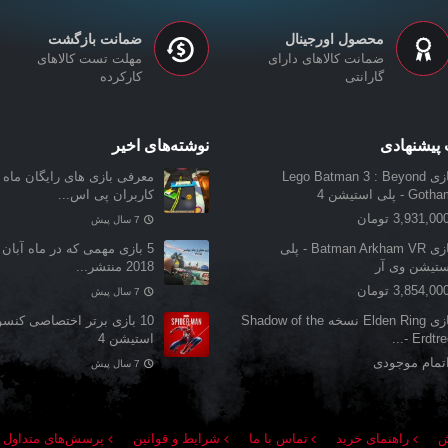
محصول اورجینال
ضمانت بازگشت
ضمانت کالاهای دارای
مهلت تست کالاهای
گارانتی
کارکرده
پیشنهادی
نوشته‌های اخیر
بازی Lego Batman 3 : Beyond
معرفی بازی‌ های رایگان ماه ن
Got - پلی استیشن 4
کاربران پی اس...
3,931,00 تومان
7 سال پیش
بازی Batman Arkham VR - پلی
5 بازی مهمی که در ماه آبان 
ستیشن وی آر
2018 منتشر...
3,854,00 تومان
7 سال پیش
بازی Elden Ring نسخه Shadow of the
10 بازی برتر اختصاصی کنس
Erdtree -.
استیشن 4
تمام موجودی
7 سال پیش
ش
راهنمای خرید
تماس با ما
شرایط و قوانین
پرسش‌های متداول