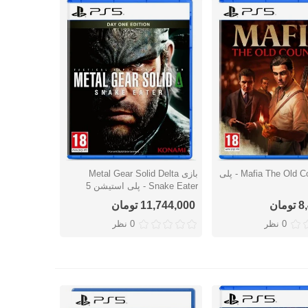
بازی Mafia The Old Country - پلی
بازی Metal Gear Solid Delta
ریع
نمایش سریع
Snake Eater - پلی استیشن 5
ان
11,744,000 تومان
0 نظر
0 نظر