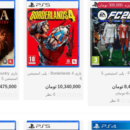
ژه
-300,000 تومان
بازی Borderlands 4 - پلی استیشن
سریع
نمایش سریع
نمایش س
5
استیشن 5
ومان
10,340,000 تومان
8,475,000 توم
مان
0 نظر
0 نظر