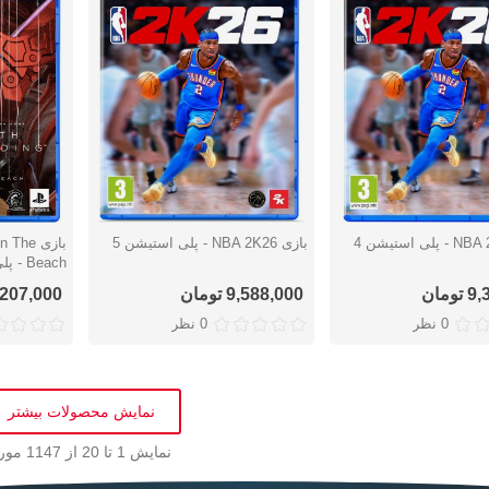
بازی NBA 2K26 - پلی استیشن 5
بازی he
سریع
نمایش سریع
نمایش س
Beach - پلی استیشن 5
ومان
9,588,000 تومان
11,207,000 ت
0 نظر
0 نظر
نمایش محصولات بیشتر
نمایش
1
تا 20 از 1147 مورد