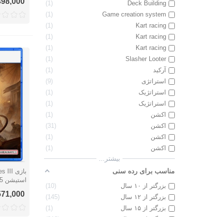
7,498,000 ت
1
Deck Building
1
Game creation system
1
Kart racing
1
Kart racing
1
Kart racing
1
Slasher Looter
آرکید
1
استراتژی
9
استراتژیک
1
استراتژیک
1
اکشن
1
اکشن
31
اکشن
1
اکشن
1
بیشتر...
مناسب برای رده سنی
نمایش 
استیشن 5
بزرگتر از ۱۰ سال
10
6,571,000 ت
بزرگتر از ۱۲ سال
145
بزرگتر از ۱۵ سال
1