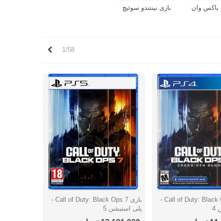
 باکس وان
بازی نینتندو سوئیچ
بعدی
1/58
بازی Call of Duty: Black Ops 7 -
بازی Call of Duty: Black Ops 7 -
ریع
نمایش سریع
4
پلی استیشن 5