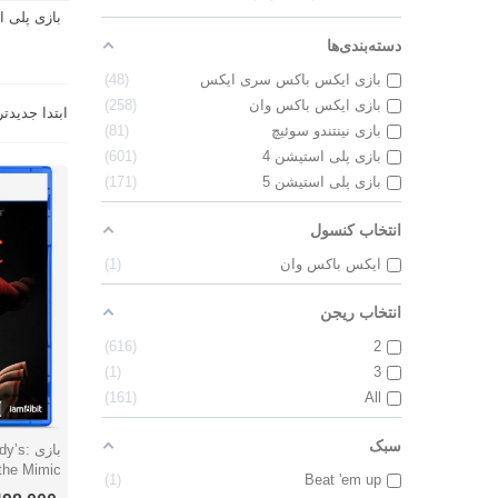
بازی پلی ا
دسته‌بندی‌ها
بازی ایکس باکس سری ایکس
48
بازی ایکس باکس وان
258
ابتدا جدیدتر
بازی نینتندو سوئیچ
81
بازی پلی استیشن 4
601
بازی پلی استیشن 5
171
انتخاب کنسول
ایکس‌ باکس وان
1
انتخاب ریجن
616
2
1
3
161
All
سبک
بازی s
نمایش 
1
Beat 'em up
5