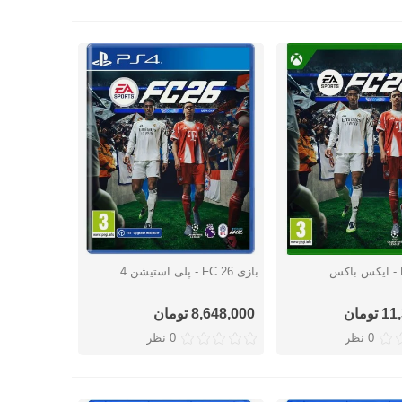
بازی FC 26 - پلی استیشن 4
ریع
نمایش سریع
ومان
8,648,000 تومان
0 نظر
0 نظر