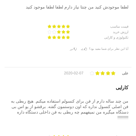
لطفا موجودش کنید من چنتا نیاز دارم لطفا لطفا موجود کنید
قیمت مناسب
ارزش خرید
تکنولوژی و کارایی
آیا این نظر برای شما مفید بود؟
بله
خیر
علی
2020-02-07
کارایی
من چند ساله دارم از فن برای کنسولم استفاده میکنم. هیچ ربطی به
فن اصلی کنسول نداره که اون دوستمون گفته. برقشو از یو اس بی
دستگاه میگیره من نمیفهمم چه ربطی به فن داخلی دستگاه داره
!!!!!!!!!