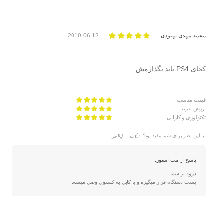
محمد مهدی بهبودی
2019-06-12
کجای PS4 باید بگذارمش
قیمت مناسب
ارزش خرید
تکنولوژی و کارایی
آیا این نظر برای شما مفید بود؟
بله
خیر
پاسخ از مت استور:
درود بر شما
پشت دستگاه قرار میگیره و با کابل به کنسول وصل میشه.