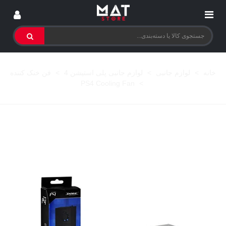
خانه
>
لوازم جانبی
>
لوازم جانبی پلی استیشن 4
>
فن خنک کننده
PS4 Cooling Fan
>