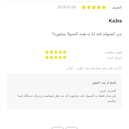
کسری
2018-02-09
Ka3ra
من کنسولم فته ایا به همه کنسولا میخوره؟
قیمت مناسب
ارزش خرید
آیا این نظر برای شما مفید بود؟
بله
خیر
پاسخ از مت استور:
کسری عزیز،
این مدل فقط به کنسول فت میخوره که مد نظر شماست و برای دستگاه شما
مناسبه