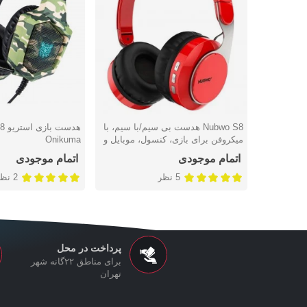
Nubwo S8 هدست بی سیم/با سیم، با
دوست داشتن
دوست داشتن
میکروفن برای بازی، کنسول، موبایل و
Onikuma
تبلت
اتمام موجودی
اتمام موجودی
5 نظر
2 نظر
پرداخت در محل
برای مناطق ۲۲گانه شهر
تهران