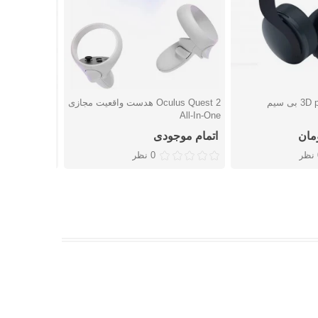
Oculus Quest 2 هدست واقعیت مجازی
شتن
دوست داشتن
دوست
All-In-One
میکروفن
اتمام موجودی
اتمام موجو
ر
0 نظر