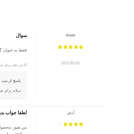
سوال
Arash
فقط به عنوان گ
2022-02-01
آیا این نظر برای شم
پاسخ از مت ا
سلام برای ه
لطفا جواب بدی
آرش
من هنوز محصول رو