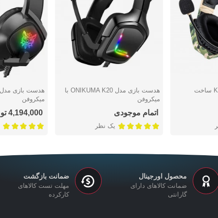
هدست بازی استریو K8 ساخت
هدست بازی مدل ONIKUMA K20 با
دوست داشتن
دوست دا
میکروفن
میکروفن
اتمام موجودی
4,194,000 تومان
یک نظر
محصول اورجینال
ضمانت بازگشت
ضمانت کالاهای دارای
مهلت تست کالاهای
گارانتی
کارکرده