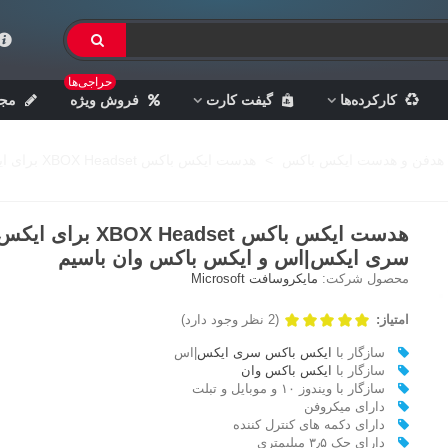
حراجی‌ها
کارکرده‌ها
گیفت کارت
فروش ویژه
مجل
هدفن و هدست ایکس باکس
>
هدست ایکس باکس XBOX Headset برای ایکس باکس سری ایکس|اس و ایکس باکس وان باسیم
هدست ایکس باکس XBOX Headset
سری ایکس|اس و ایکس باکس وان باسیم
محصول شرکت:
مایکروسافت Microsoft
امتیاز:
(2 نظر وجود دارد)
سازگار با
ایکس باکس سری ایکس
|اس
سازگار با
ایکس باکس وان
سازگار با ویندوز ۱۰ و موبایل و تبلت
دارای میکروفن
دارای دکمه های کنترل کننده
دارای جک ۳٫۵ میلیمتری