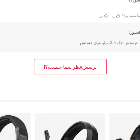
ا مفید بود؟
بله
خیر
ستور:
پرسش/نظر شما چیست؟!