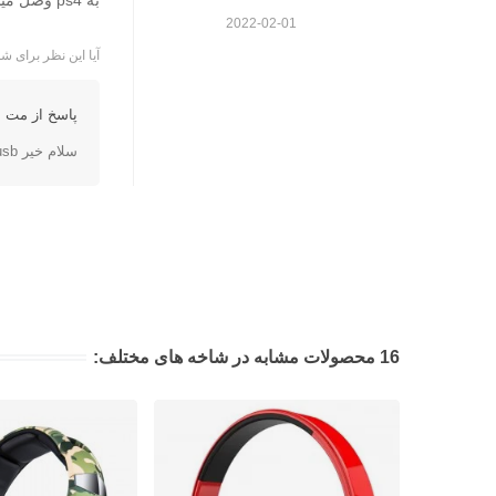
به ps4 وصل میشود؟؟
2022-02-01
آیا این نظر برای شم
پاسخ از مت ا
سلام خیر usb نیستش جک 3.5 میلیمتری هستش
16 محصولات مشابه در شاخه های مختلف: