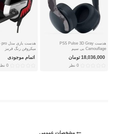
هدست PS5 Pulse 3D Gray
دوست داشتن
دوست داشتن
Camouflage بی سیم
میکروفن رنگ قرمز
18,036,000 تومان
اتمام موجودی
0 نظر
0 نظر
مشخصات عمومی