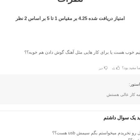
امتیاز دریافت شده
4.25
بر مقیاس
1
تا
5
بر اساس
2
نظر
یم خوب هست یا برای کار هایی مثل آهنگ گوش دادن هم خوبه؟؟
ا مفید بود؟
بله
خیر
ستور:
مه کار عالی هستش
د یک سوال داشتم
 نخریدم میخواستم بگم سیمش usb هست؟؟