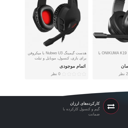
هدست بازی مدل ONIKUMA K19 با
هدست گیمینگ Nubwo U3 با میکروفن
شتن
دوست داشتن
دوس
برای بازی، کنسول، موبایل و تبلت
میکروفن مدل ES SA926T
اتمام موجودی
اتمام موج
2 نظر
0 نظر
کارکرده‌های ارزان
گیم و کنسول کارکرده با
ضمانت