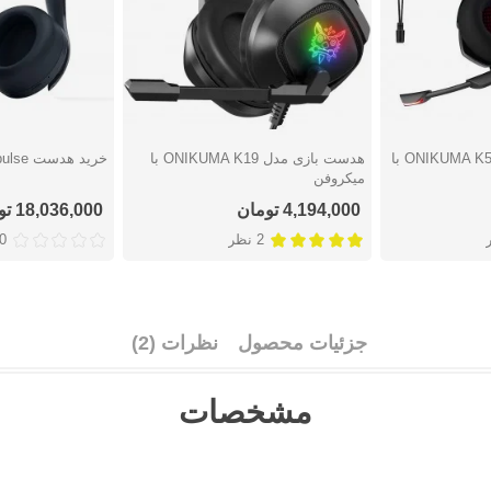
هدست بازی مدل ONIKUMA K5 pro با
هدست بازی مدل ONIKUMA K19 با
خرید هدست 3D pulse بی سیم
دوست داشتن
دوست دا
میکروفن
4,194,000 تومان
18,036,000 تومان
2 نظر
0 نظ
جزئیات محصول
نظرات (2)
مشخصات