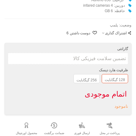
دوربین: 4 infared cameras
حافظه: 6 GB
وضعیت:
پلمپ
اشتراک گذاری
دوست داشتن
6
گارانتی
ظرفیت هارد دیسک
128 گیگابایت
256 گیگابایت
اتمام موجودی
ناموجود
پرداخت در محل
ارسال فوری
ضمانت برگشت
محصول اورجینال