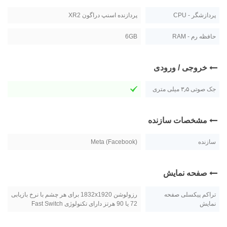
پردازشگر - CPU
پردازنده اسنپ دراگون XR2
حافظه رم - RAM
6GB
خروجی / ورودی
جک صوتی ۳٫۵ میلی متری
مشخصات سازنده
سازنده
Meta (Facebook)
صفحه نمایش
تراکم پیکسلی صفحه
رزولوشن 1832x1920 برای هر چشم با نرخ بازیابی
نمایش
72 یا 90 هرتز دارای تکنولوژی Fast Switch