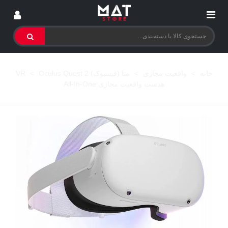
خانه
>
واقعیت مجازی
>
متا (فیسبوک) VR
Oculus Quest 2
>
هدست واقعیت مجازی All-In-One