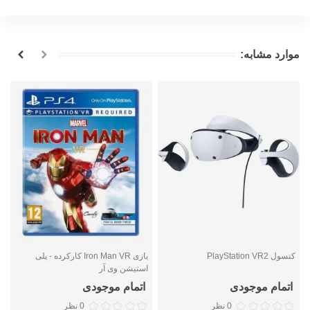
موارد مشابه:
کنسول PlayStation VR2
بازی Iron Man VR کارکرده - پلی
استیشن وی آر
م
اتمام موجودی
اتمام موجودی
0 نظر
0 نظر