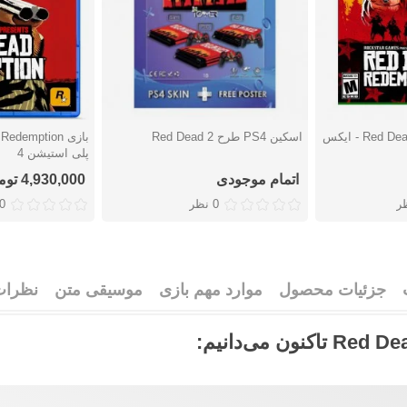
بازی Red Dead Redemption 2 - ایکس
اسکین PS4 طرح Red Dead 2
دوست داشتن
دوست دا
پلی استیشن 4
اتمام موجودی
4,930,000 تومان
0 نظر
0 نظ
جزئیات محصول
موارد مهم بازی
موسیقی متن
نظرات (8