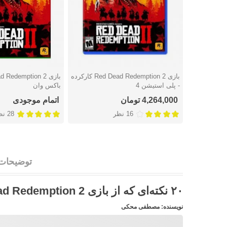
بازی Red Dead Redemption 2 کارکرده
دوست داشتن
دوست داشتن
- پلی استیشن 4
باکس وان
4,264,000 تومان
اتمام موجودی
16 نظر
28 نظر
توضیحات
۲۰ نکته‌ای که از بازی Red Dead Redemption 2 تاکنون می‌دانیم:
نویسنده: مصطفی محکی