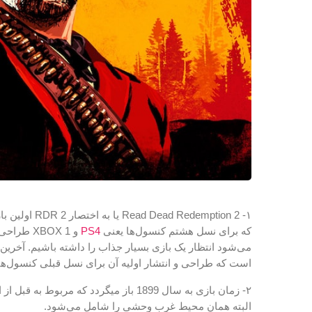
۱- d Redemption 2
که برای نسل هشتم کنسول‌ها یعنی
PS4
و XBOX 1 
است که طراحی و انتشار اولیه آن برای نسل قبلی کنسول‌ها
۲- زمان بازی به سال 1899 باز میگردد که مرب
البته همان محیط غرب وحشی را شامل می‌شود.