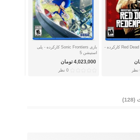
بازی Red Dead Redemption کارکرده -
بازی Sonic Frontiers کارکرده - پلی
شتن
دوست داشتن
دوست
استیشن 5
- پلی استیشن 4
4,023,000 تومان
اتمام موجو
ر
0 نظر
12)