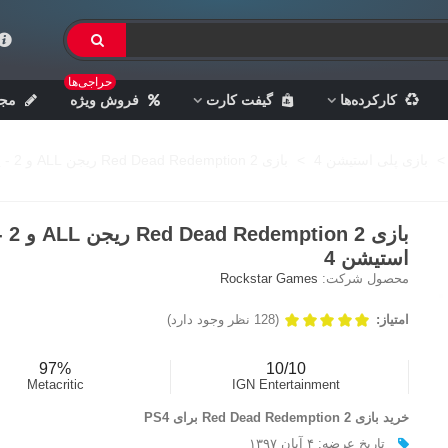
حراجی‌ها
کارکرده‌ها
گیفت کارت
فروش ویژه
مجل
>
بازی پلی استیشن 4
>
بازی Red Dead Redemption 2 ریجن ALL و 2 - پلی استیشن 4
بازی on 2
استیشن 4
محصول شرکت:
Rockstar Games
امتیاز:
(128 نظر وجود دارد)
97%
10/10
Metacritic
IGN Entertainment
خرید بازی
Red Dead Redemption 2 برای PS4
تاریخ عرضه: ۴ آبان ۱۳۹۷