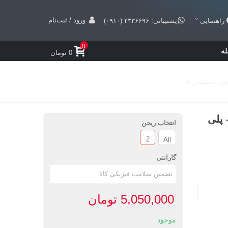
ورود / ثبت‌نام
راهنمایی
پشتیبانی: ۲۳۳۶۶۹۶ (۰۹۱۰)
0
ه
0 تومان
Red Dead Redempti ریجن ALL و 2 - پلی
انتخاب ریجن
2
All
گارانتی
5,050,000 تومان
موجود