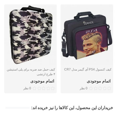
کیف کنسول PS4 آی گیمر مدل CR7
کیف حمل ضد ضربه برای پلی استیشن
۴ طرح ارتشی
اتمام موجودی
اتمام موجودی
0 نظر
0 نظر
خریداران این محصول، این کالاها را نیز خریده اند: