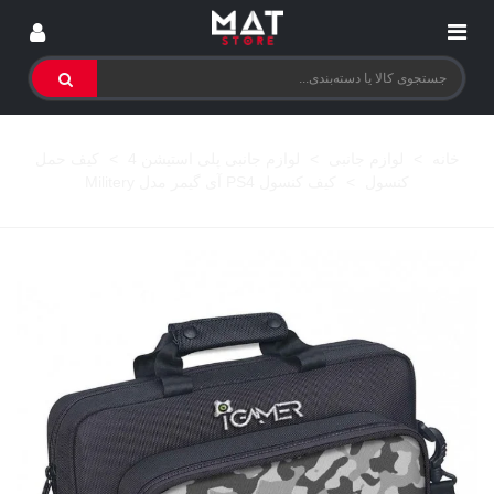
خانه
>
لوازم جانبی
>
لوازم جانبی پلی استیشن 4
>
کیف حمل
کنسول
>
کیف کنسول PS4 آی گیمر مدل Militery