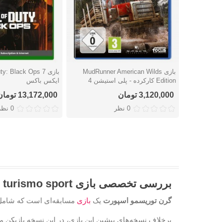
بازی MudRunner American Wilds
دوست داشتن
دوست داشتن
Edition کارکرده - پلی استیشن 4
ایکس باکس
3,120,000 تومان
13,172,000 تومان
0 نظر
0 نظر
بررسی تخصصی بازی grand turismo sport برای ps4
گرن توریسمو اسپورت
یک
بازی
مسابقه‌ای است که شامل سه حالت " paign" ," sport mode
برخلاف نسخه‌های پیشین این بازی، در این نسخه بازیکن می‌