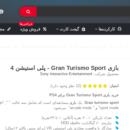
حراجی‌ها
کارکرده‌ها
گیفت کارت
فروش ویژه
مجل
>
بازی
>
بازی پلی استیشن 4
>
بازی Gran Turismo Sport - پلی استیشن 4
بازی Gran Turismo Sport - پلی استیشن 4
محصول شرکت:
Sony Interactive Entertainment
امتیاز:
(12 نظر وجود دارد)
خرید بازی Gran Turismo Sport برای PS4
Gran turismo sport
یک
بازی
مسابقه‌ای است که
sport mode" و " arcade mode" می‌شود.
تعداد بازیکن: ۱ - ۲ نفره (آنلاین: ۱ تا ۲۴نفره)
نیازمند ۶۰ گیگابایت حافظه HDD
سازگار با واقعیت مجازی پلی استیشن VR (برای سنین بالای ۱۲سال)