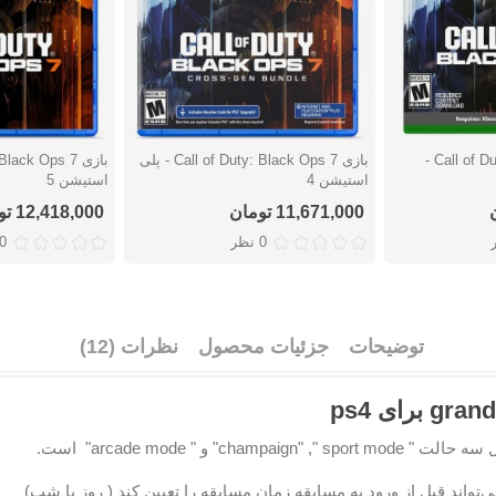
بازی Call of Duty: Black Ops 7 -
بازی Call of Duty: Black Ops 7 - پلی
دوست داشتن
دوست دا
استیشن 4
استیشن 5
11,671,000 تومان
12,418,000 تومان
0 نظر
0 نظ
توضیحات
جزئیات محصول
نظرات (12)
cham" و " arcade mode" است.
تواند قبل از ورود به مسابقه زمان مسابقه را تعیین کند ( روز یا شب)