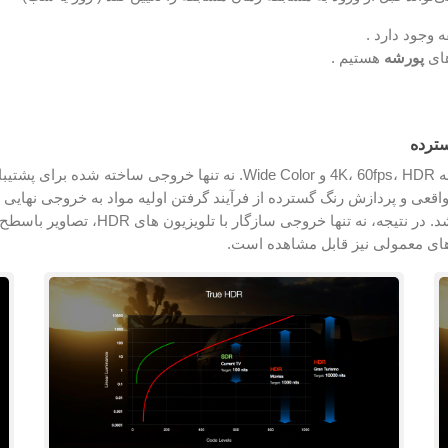
های
پورشه
هستیم .
 گردش کار True HDR به طور خاص برای حفظ HDR واقعی و پردازش رنگ گسترده از فرآیند گرفتن اولیه 
آغاز شد. در نتیجه، نه تنها خرو
ن‌های معمولی نیز قابل مشاهده است.