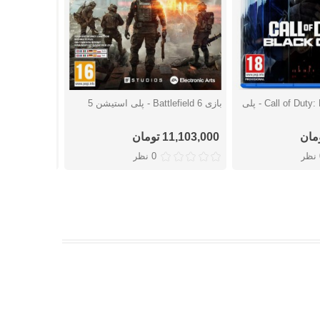
بازی Call of Duty: Black Ops 7 - پلی
بازی Battlefield 6 - پلی استیشن 5
شتن
دوست داشتن
دوست
پلی استیشن 5
11,103,000 تومان
17,964,000 توما
ر
0 نظر