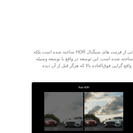
سازگار با بهترین تکنولوژی های تصویربرداری امروزه، ارائه 4K، 60fps، HDR و Wide Color. نه تنها خروجی ساخته شده برای پشتیبانی از فرمت های سیگنال HDR ساخته شده است بلکه
مواد به خروجی نهایی ساخته شده است. این توسعه در واقع با توسعه وسیله
جی سازگار با تلویزیون های HDR، تصاویر باسطح واقع گرایی فوق‌العاده بالا که هرگز قبل از آن دیده