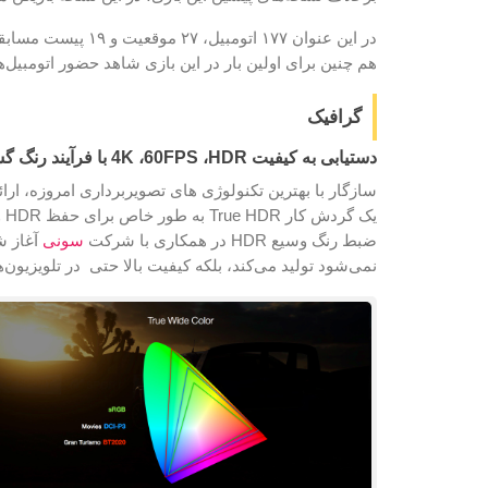
در این عنوان ۱۷۷ اتومبیل، ۲۷ موقعیت و ۱۹ پیست مسابقه وجود دارد .
هم چنین برای اولین بار در این بازی شاهد حضور اتومبیل‌
گرافیک
دستیابی به کیفیت 4K ،60FPS ،HDR با فرآیند رنگ گسترده
یک
ضبط رنگ وسیع HDR در همکاری با شرکت
سونی
نمی‌شود تولید می‌کند، بلکه کیفیت بالا حتی در تلویزیو