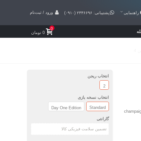
ورود / ثبت‌نام
راهنمایی
پشتیبانی: ۲۳۳۶۶۹۶ (۰۹۱۰)
0
ه
0 تومان
انتخاب ریجن
2
انتخاب نسخه بازی
Standard
Day One Edition
 شامل سه حالت " champaign" ,"
گارانتی