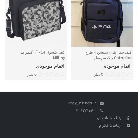
کیف حمل پلی استیشن 4 طرح
کیف کنسول PS4 آی گیمر مدل
Caterpillar رنگ سرمه‌ای
Militery
اتمام موجودی
اتمام موجودی
0 نظر
0 نظر
info@matstore.ir
۰۲۱-۲۲۷۴۱۵۳۰
ارتباط با واتساپ
ارتباط با تلگرام