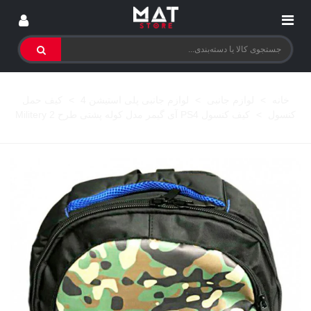
خانه
>
لوازم جانبی
>
لوازم جانبی پلی استیشن 4
>
کیف حمل
کنسول
>
کیف کنسول PS4 آی گیمر مدل کوله پشتی طرح Militery 2