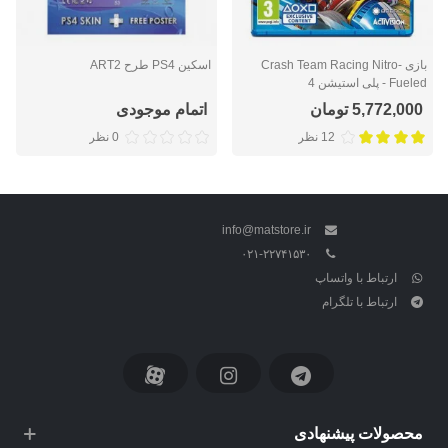
بازی Crash Team Racing Nitro-
اسکین PS4 طرح ART2
Fueled - پلی استیشن 4
5,772,000 تومان
اتمام موجودی
12 نظر
0 نظر
info@matstore.ir
۰۲۱-۲۲۷۴۱۵۳۰
ارتباط با واتساپ
ارتباط با تلگرام
محصولات پیشنهادی