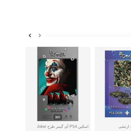
اسکین PS4 آی گیمر طرح Joker
ا
شتن
دوست داشتن
دوس