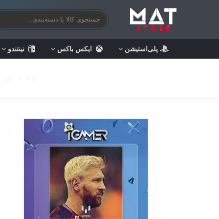
پلی‌استیشن
ایکس باکس
نینتندو
خانه
>
کاور 