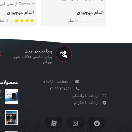
Controller ارتشی آبی - پلی استیشن 4
اتمام موجودی
اتمام موجودی
0 نظر
3 نظر
پرداخت در محل
برای مناطق ۲۲گانه شهر
تهران
info@matstore.ir
محصولات 
۰۲۱-۲۲۷۴۱۵۳۰
ارتباط با واتساپ
سری
ارتباط با تلگرام
ا
پ
ا