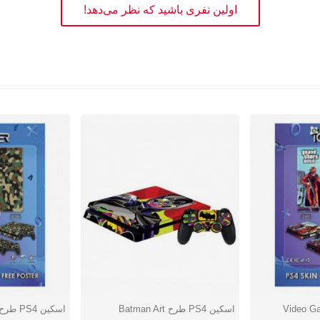
اولین نفری باشید که نظر می‌دهد!
اسکین PS4 طرح Batman Art
اسکین PS4 طرح ارتشی
دوست داشتن
دوست دا