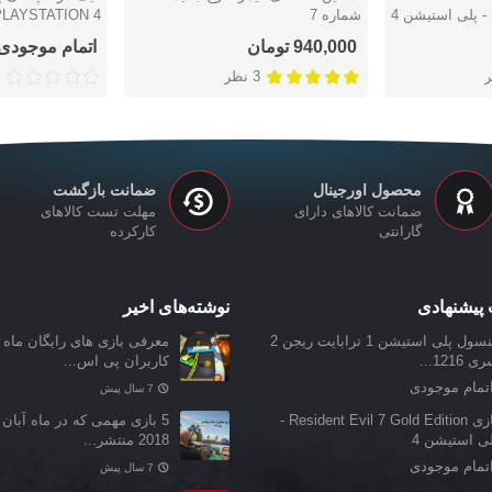
شماره 7
LAYSTATION 4
DESIGN
940,000 تومان
اتمام موجودی
3 نظر
محصول اورجینال
ضمانت بازگشت
ضمانت کالاهای دارای
مهلت تست کالاهای
گارانتی
کارکرده
پیشنهادی
نوشته‌های اخیر
کنسول پلی استیشن 1 ترابایت ریجن 2
معرفی بازی‌ های رایگان ماه ن
 1216...
کاربران پی اس...
تمام موجودی
7 سال پیش
بازی Resident Evil 7 Gold Edition -
5 بازی مهمی که در ماه آبان 
لی استیشن 4
2018 منتشر...
تمام موجودی
7 سال پیش