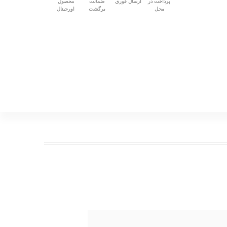
پرداخت در
ارسال فوری
ضمانت
محصول
محل
برگشت
اورجینال