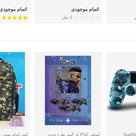
اتمام موجودی
اتمام موجودی
0 نظر
DualShoc
اسکین PS4 آی گیمر طرح جدید
دوست داشتن
دوست دا