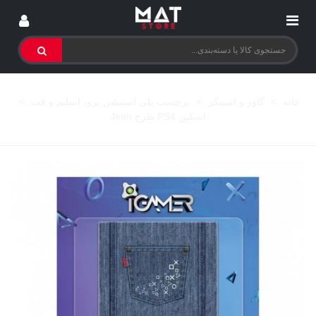
خانه
>
کاور و استیکر
>
برچسب پلی استیشن پرو، اسلیم و فت
>
اسکین PS4 طرح Jean