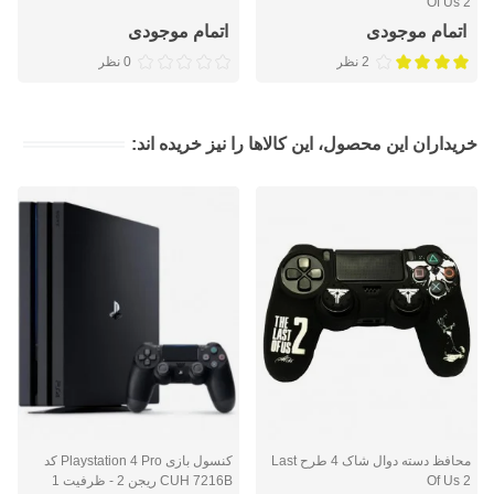
Of Us 2
اتمام موجودی
اتمام موجودی
2 نظر
0 نظر
خریداران این محصول، این کالاها را نیز خریده اند:
محافظ دسته دوال شاک 4 طرح Last
کنسول بازی Playstation 4 Pro کد
Of Us 2
CUH 7216B ریجن 2 - ظرفیت 1