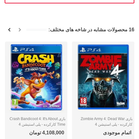
16 محصولات مشابه در شاخه های مختلف:
بازی Zombie Army 4: Dead War
بازی Crash Bandicoot 4: It's About
کارکرده - پلی استیشن 4
Time کارکرده - پلی استیشن 4
اتمام موجودی
4,108,000 تومان