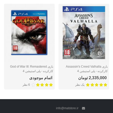
بازی Assassin's Creed Valhalla
بازی God of War III: Remastered
کارکرده - پلی استیشن 4
کارکرده - پلی استیشن 4
2,335,000 تومان
اتمام موجودی
یک نظر
6 نظر
info@matstore.ir