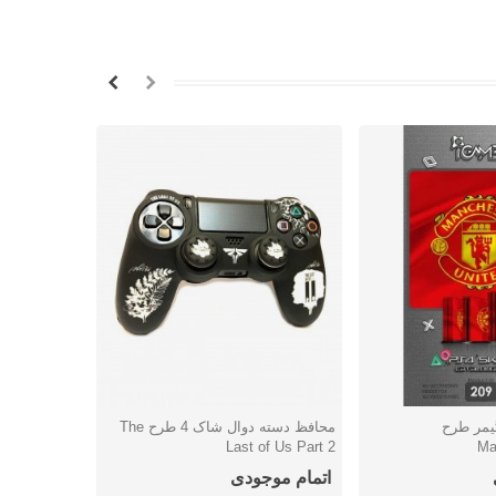
P آی گیمر طرح
محافظ دسته دوال شاک 4 طرح The
لایت بار دسته طر
شتن
دوست داشتن
دوس
Last of Us Part 2
Ma
اتمام موجودی
اتمام موج