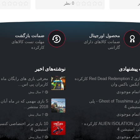
0 نظر
محصول اورجینال
ضمانت بازگشت
ضمانت کالاهای دارای
مهلت تست کالاهای
گارانتی
کارکرده
پیشنهادی
نوشته‌های اخیر
بازی Red Dead Redemption 2 کارکرده
معرفی بازی‌ های رایگان ماه ن
 ایکس باکس وان
کاربران پی اس...
تمام موجودی
7 سال پیش
بازی Ghost of Tsushima - پلی
5 بازی مهمی که در ماه آبان 
ستیشن 4
2018 منتشر...
تمام موجودی
7 سال پیش
بازی ALIEN ISOLATION کارکرده -
10 بازی برتر اختصاصی کنس
لی استیشن 4
استیشن 4
تمام موجودی
7 سال پیش