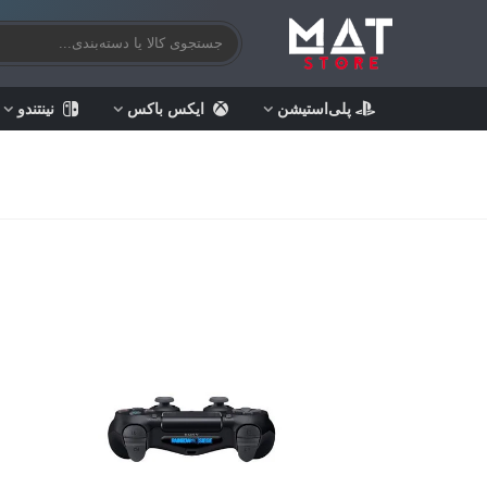
پلی‌استیشن
ایکس باکس
نینتندو