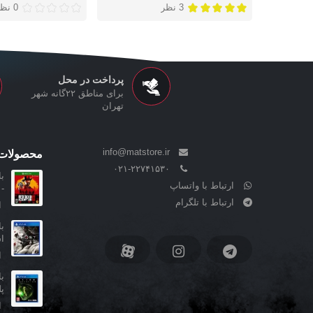
3 نظر
0 نظر
پرداخت در محل
برای مناطق ۲۲گانه شهر
تهران
info@matstore.ir
محصولات 
۰۲۱-۲۲۷۴۱۵۳۰
ارتباط با واتساپ
-
ارتباط با تلگرام
ا
ا
ا
پ
ا