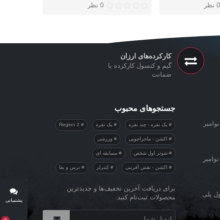
0 نظر
0 نظر
کارکرده‌های ارزان
گیم و کنسول کارکرده با
ضمانت
جستجوهای محبوب
وامبر
یک نفره - چند نفره
یک نفره
Region 2
اکشن - ماجراجویی
ورزشی
شوتر اول شخص
مسابقه ای
نوامبر
اکشن - نقش آفرینی
کنترلر
ترس و بقا
برای دریافت آخرین تخفیف‌ها و جدیدترین
ول پلی
محصولات ثبت‌نام کنید.
پشتیبانی
آنلاین