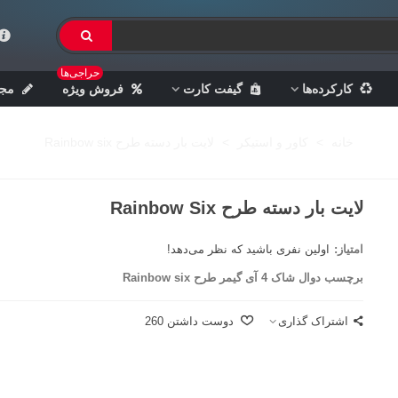
حراجی‌ها
کارکرده‌ها
گیفت کارت
فروش ویژه
مجل
خانه
>
کاور و استیکر
>
لایت بار دسته طرح Rainbow six
لایت بار دسته طرح Rainbow Six
امتیاز:
اولین نفری باشید که نظر می‌دهد!
برچسب دوال شاک 4 آی‌ گیمر طرح Rainbow six
اشتراک گذاری
دوست داشتن
260