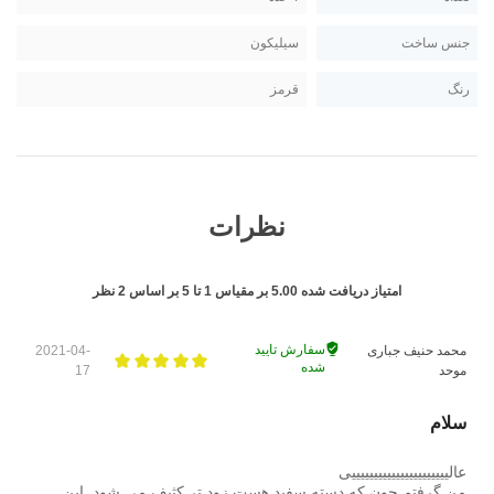
جنس ساخت
سیلیکون
رنگ
قرمز
نظرات
امتیاز دریافت شده
5.00
بر مقیاس
1
تا
5
بر اساس
2
نظر
سفارش تایید
محمد حنیف جباری
2021-04-
شده
موحد
17
سلام
عالییییییییییییییییییییییی
من گرفتم چون که دسته سفید هست زود تر کثیف می شود. این