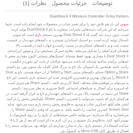
توضیحات
جزئیات محصول
نظرات (1)
DualShock 4 Wireless Controller Army Pattern
سونی
این بار هم تلاش خود را برای تغییر جذاب در محصولات خود انجام داده است. حتما
می‌دانید که این شرکت دسته‌هایی به‌مراتب متفاوت با نام DualShock 4 تولید کرده
است. بدون تردید باید گفت که Dual Shock 4 بهترین دسته‌ی
بازی
است که سونی
تابه‌حال تولید کرده است. دو استیک استاندارد شستی، پد دکمه‌های جهت‌دار در قسمت
سمت چپ و پد دکمه‌های عملکردی در سمت راست و چهار دکمه در قسمت بالا
همچنان فرم اصلی را تشکیل می‌دهند. بعلاوه حس‌گر تشخیص تراز و موتور لرزاننده‌ی
Dual Shock 3 با مقداری بهبود حفظ شده‌اند. استیک‌های شستی اکنون مقداری مقعر با
لبه‌هایی برآمده ساخته شده‌اند که باعث می‌شود خیالتان از بابت لیز نخوردن انگشت
راحت باشد. همچنین یک اسپیکر، یک تاچ پد بزرگ قابل کلیک، یک ستون نور، دو دکمه‌ی
Share و Option به‌جای دکمه‌های سنتی Start و Select از آن جمله هستند. تاچ پد Dual
Shock 4 را می‌توان بهترین و مفیدترین افزونه‌ی جدید این دسته‌ی بازی دانست. این تاچ
پد می‌تواند در موقعیت‌های مختلف کاملا کاربردی باشد. دکمه‌ی Share هم چیزی است
که امروزه برای اتصال به شبکه‌های اجتماعی کاملا ضروری به نظر می‌رسد. دکمه‌ی
Share این دسته در قسمت بالا، بین پد دکمه‌های جهت‌دار و تاچ پد قرار گرفته است. در
هرکجای بازی که باشید، می‌توانید با فشردن دکمه‌ی Share، اپلیکیشن پخش را بازکنید.
آپشن های آپلود اسکرین شات و ویدیو، به‌علاوه‌ی پخش زنده‌ی بازی دیده می‌شود. شاید
Screen Shot کمترین جذابیت را داشته باشد. به صورتی که وقتی دکمه‌ی Share را
می‌فشارید و نگه می‌دارید، می‌توانید عکس صحنه‌هایی از بازی را بر روی فیس‌بوک یا
توییتر آپلود کنید. به‌علاوه‌ی یک مسیج در زیر آن. لازم به ذکر است که بعد از هر 3 یا 4
ساعت استفاده از دسته‌ی بازی، نیاز به شارژ دوباره‌ی آن خواهد بود. می‌توانید دسته را با
اتصال از طریق کابل Micro USB به کنسول ش