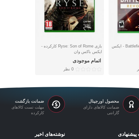
بازی Battlefield 1 Revolution - ایکس
بازی Ryse: Son of Rome کارکرده -
دوست داشتن
ایکس باکس وان
اتمام موجودی
0 نظر
محصول اورجینال
ضمانت بازگشت
ضمانت کالاهای دارای
مهلت تست کالاهای
گارانتی
کارکرده
پیشنهادی
نوشته‌های اخیر