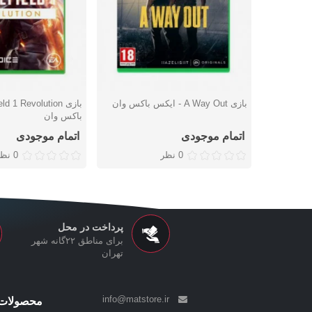
بازی A Way Out - ایکس باکس وان
دوست داشتن
دوست داشتن
باکس وان
اتمام موجودی
اتمام موجودی
0 نظر
0 نظر
پرداخت در محل
برای مناطق ۲۲گانه شهر
تهران
info@matstore.ir
محصولات 