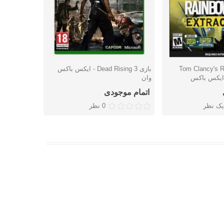
Tom Clancy's Rai
بازی Dead Rising 3 - ایکس باکس
شتن
دوست داشتن
دوس
وان
باکس وان
اتمام موجودی
اتمام موج
یک نظر
0 نظر