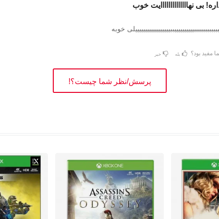
! بی نهاااااااااااااایت خوب
بببببببببببببییییییییییببییییییییییییییییییلی خوبه
ا مفید بود؟
بله
خیر
پرسش/نظر شما چیست؟!