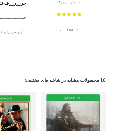
حررررررف نداره
afsaneh tehrani
خیییببببیییییبببببببب
2019-04-27
آیا این نظر برای شم
16 محصولات مشابه در شاخه های مختلف: