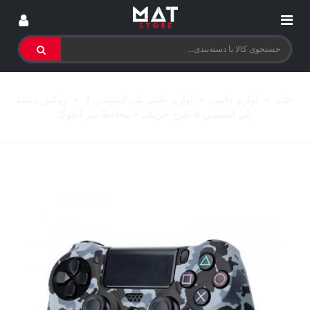
خانه
>
لوازم جانبی
>
لوازم جانبی پلی استیشن 4
>
روکش دسته
پلی استیشن 4 طرح چریکی + محافظ سر آنالوگ