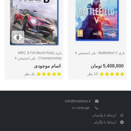
بازی Battlefield V - پلی استیشن 4
بازی WRC 8 FIA World Rally
Championship - پلی استیشن 4
5,408,000 تومان
اتمام موجودی
15 نظر
یک نظر
info@matstore.ir
۰۲۱-۲۲۷۴۱۵۳۰
ارتباط با واتساپ
ارتباط با تلگرام