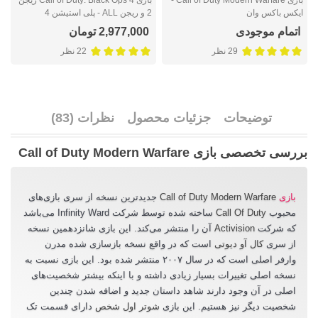
ایکس باکس وان
2 و ریجن ALL - پلی استیشن 4
L
اتمام موجودی
2,977,000 تومان
29 نظر
22 نظر
توضیحات
جزئیات محصول
نظرات (83)
بررسی تخصصی بازی Call of Duty Modern Warfare
بازی
Call of Duty Modern Warfare
جدیدترین نسخه از سری بازی‌های
محبوب
Call Of Duty
ساخته شده توسط شرکت Infinity Ward می‌باشد
که شرکت
Activision
آن را منتشر می‌کند. این بازی شانزدهمین نسخه
از سری
کال آو دیوتی
است که در واقع نسخه بازسازی شده مدرن
وارفر اصلی است که در سال ۲۰۰۷ منتشر شده بود. این بازی نسبت به
نسخه اصلی تغییرات بسیار زیادی داشته و با اینکه بیشتر شخصیت‌های
اصلی در آن وجود دارند شاهد داستان جدید و اضافه شدن چندین
شخصیت دیگر نیز هستیم. این بازی
شوتر اول شخص
دارای قسمت تک