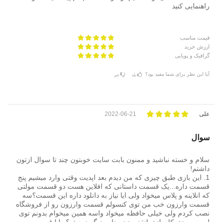
راهنمایی کنید
قیمت مناسب
ارزش خرید
گرافیک و پویایی
آیا این نظر برای شما مفید بود؟
بله
خیر
علی
2022-06-21
سوال
سلام و خسته نباشید و ممنون بابت سایت خوبتون چند تا سوال ازتون
داشتم!
1. این بازی طبق چیزی که من دیدم بعد اپدیت وقتی وارد میشیم پنج
قسمت داره...یک قسمت داستانی که افلاین هست دو قسمت مولتی
که انلاینه و پلاس میخواد ولی ایا نیاز به دانلود داره این قسمت؟سه
قسمت وارزون خب من توی کنسولم قسمت وارزون رو از فروشگاه
نصب کردم ولی خیلی حافظه میخواد واسه همین میخوام بدونم توی
این سی دی کل بازی انقدر حجم داره دیگه درسته؟و ایا قسمت