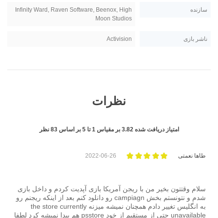
سازنده
Infinity Ward, Raven Software, Beenox, High
Moon Studios
ناشر بازی
Activision
نظرات
امتیاز دریافت شده
3.82
بر مقیاس
1
تا
5
بر اساس
83
نظر
طاها نعمتی
2022-06-26
سلام وقتتون بخیر من با ریجن آمریکا بازی آپدیت کردم و داخل بازی
شدم و نتونستم بخش campiagn رو دانلود کنم بعد از اینکه ریجنم رو
به انگلیس تغییر دادم همچنان نمیشه میزنه the store currently
unavailable حتی از مستقیم از خود psstore هم پیدا نمیشه کرد لطفا