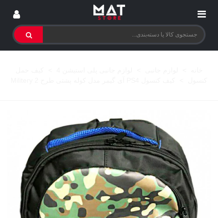
خانه
>
لوازم جانبی
>
لوازم جانبی پلی استیشن 4
>
کیف حمل
کنسول
>
کیف کنسول PS4 آی گیمر مدل کوله پشتی طرح Militery 2