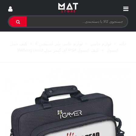
خانه
>
لوازم جانبی
>
لوازم جانبی پلی استیشن 4
>
کیف حمل
کنسول
>
کیف کنسول PS4 آی گیمر مدل Walking dead