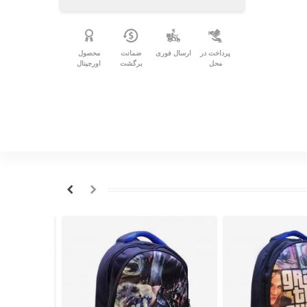
پرداخت در
ارسال فوری
ضمانت
محصول
محل
برگشت
اورجینال