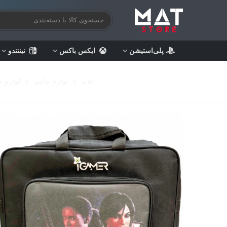
پلی‌استیشن
ایکس باکس
نینتندو
خانه
>
لوازم جانبی
>
لوازم ج