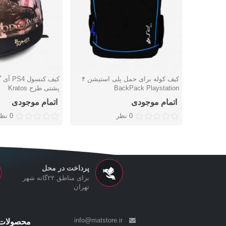
کیف کوله برای حمل پلی استیشن ۴
کیف کنسو
دوست داشتن
دوست داشتن
BackPack Playstation
پشتی طرح Kratos
اتمام موجودی
اتمام موجودی
0 نظر
0 نظر
پرداخت در محل
برای مناطق ۲۲گانه شهر
تهران
info@matstore.ir
محصولات 