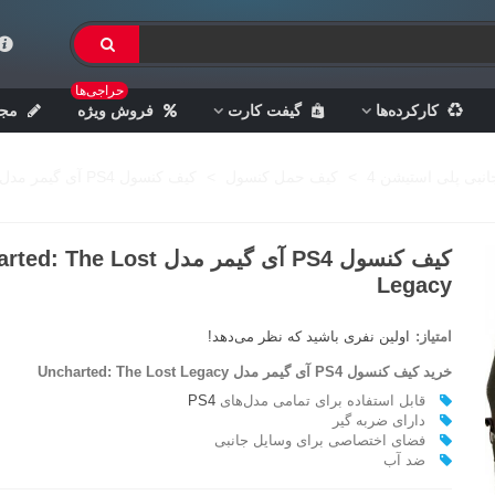
حراجی‌ها
کارکرده‌ها
گیفت کارت
فروش ویژه
مجل
انبی پلی استیشن 4
>
کیف حمل کنسول
>
کیف کنسول PS4 آی گیمر مدل Uncharted: The Lost Legacy
کیف کنسول PS4 آی گیمر مدل he Lost
Legacy
امتیاز:
اولین نفری باشید که نظر می‌دهد!
خرید کیف کنسول PS4 آی گیمر مدل
Uncharted: The Lost Legacy
قابل استفاده برای تمامی مدل‌های
PS4
دارای ضربه گير
فضای اختصاصی برای وسايل جانبی
ضد آب