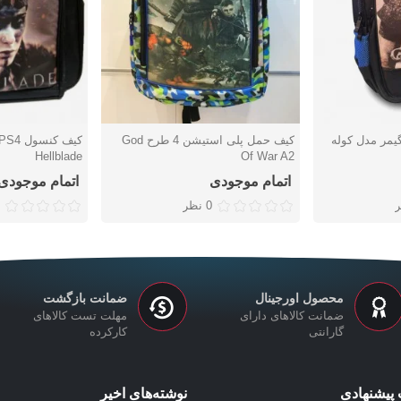
ل PS4 آی گیمر مدل کوله
کیف حمل پلی استیشن 4 طرح God
دوست داشتن
دوست دا
Hellblade
Of War A2
اتمام موجودی
اتمام موجودی
0 نظر
محصول اورجینال
ضمانت بازگشت
ضمانت کالاهای دارای
مهلت تست کالاهای
گارانتی
کارکرده
پیشنهادی
نوشته‌های اخیر