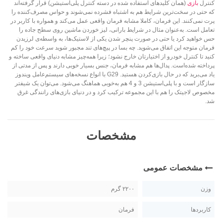
کنترل
بازی
(همان کلیدهای استفاده شده در دسته کنترل پلی‌استیشن) قرار گرفته‌اند
که حتی در سخت‌ترین شرایط هم به اشتباه فشرده نمی‌شوند و حواس مصرف‌کننده را
پرت‌ نمی‌کنند. این فرمان، کاملا مشابه فرمان واقعی عمل می‌کند و همواره با کاربر در
تعامل است. به‌عنوان مثال در شرایط بارانی، لیز خوردن ماشین روی سطح جاده را
حس خواهید کرد یا حتی در صورت پنچر شدن یکی از لاستیک‌ها، به واسطه‌ی لرزیدن
فرمان متوجه این اتفاق می‌شوید. چه بسا در پیچ‌های تند مجبور شوید سرعت خود را کم
کنید تا کنترل خودرو از اختیارتان خارج نشود؛ زیرا همه‌چیز مشابه دنیای واقعی ساخته و
پرداخته شده‌است. پدال‌ها هم مشابه فرمان، جنس بسیار خوبی دارند و پس از مدتی از
یاد می‌برید که در حال بازی‌کردن هستید. G29 با انواع نسخه‌های سیستم‌عامل ویندوز
سازگار است و با پلی‌استیشن 3 و 4 هم به‌خوبی هماهنگ می‌شود. می‌توان یک شیفتر
مخصوص لاجیتک را هم با این مجموعه ترکیب کرد و در دنیای بازی‌های رانندگی غرق
شد.
مشخصات
مشخصات عمومی
وزن
۲۲۰۰ گرم
کاربردها
فرمان