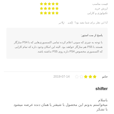
قیمت مناسب
ارزش خرید
تکنولوژی و کارایی
آیا این نظر برای شما مفید بود؟
بله
خیر
پاسخ از مت استور:
با توجه به چیزی که سونی اعلام کرده تمامی اکسسوری‌هایی که با PS4 سازگار
هستند با PS5 هم سازگار خواهند بود. البته این امکان وجود داره که تمام کارایی
که اکسسوری مخصوص PS4 داره روی PS5 نداشته باشه.
حاتم
2019-07-14
shifter
باسلام
میخواستم بدونم این محصول با شیفتر یا همان دنده عرضه میشود
با تشکر