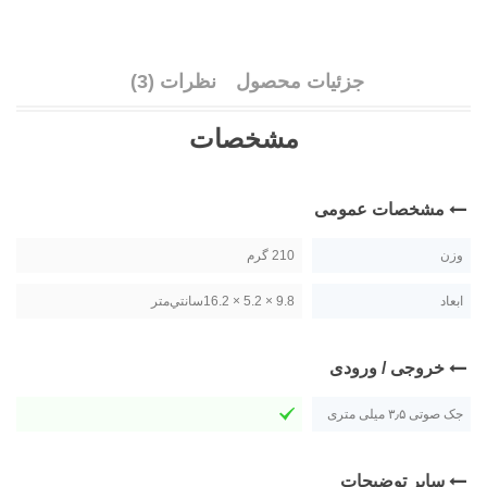
جزئیات محصول
نظرات (3)
مشخصات
مشخصات عمومی
وزن
210 گرم
ابعاد
9.8 × 5.2 × 16.2سانتي‌متر
خروجی / ورودی
جک صوتی ۳٫۵ میلی متری
سایر توضیحات