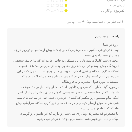
قیمت مناسب
ارزش خرید
تکنولوژی و کارایی
آیا این نظر برای شما مفید بود؟
بله
خیر
پاسخ از مت استور:
درود بر شما
ابتدا عذرخواهی میکنیم بابت نارضایتی که برای شما پیش اومده و امیدواریم هرچه
زودتر از شما دلجویی بشه.
دلخوری شما کاملا درسته ولی این مشکل به خاطر حادثه ایه که برای پیک شخصی
فروشگاه پیش اومد و در این چند روز مجبور بودیم از سرویس پیک‌های عمومی
استفاده کنیم. به خاطر همین امکان تسویه در محل وجود نداشت چرا که در این
صورت هزینه برگشت پیک به فروشگاه هم به مبلغ محصول اضافه میشد که
مطمئنا نه مورد قبول مشتریه و نه فروشگاه.
در مورد گیفت کارت که فرمودید تاخیر داشتیم، ما از جانب پلیس فتا موظف
شده‌ایم که از خط شخصی به صورت دستی کدها رو برای مشتریان پیامک کنیم. با
اینکه تمام سعیمون رو میکنیم که کدهای خریداری شده حتی در ساعت‌های نیمه
شب هم به موقع ارسال کنیم ولی در ساعت‌های غیر کاری ممکنه شرایطی پیش
بیاد که کد با تاخیر ارسال بشه.
ما مفتخریم که مشتریان وفاداری مثل شما رو داریم که ایراداتمون رو گوشزد
میکنه و بابت نارضایتی شما متاسفیم و مجددا عذرخواهی میکنیم.