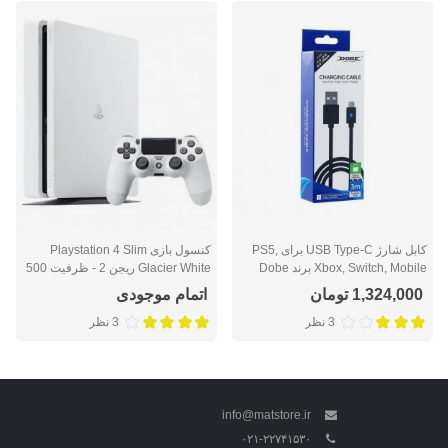
کابل شارژ USB Type-C برای PS5,
کنسول بازی Playstation 4 Slim
Xbox, Switch, Mobile برند Dobe
Glacier White ریجن 2 - ظرفیت 500
گیگابایت
1,324,000 تومان
اتمام موجودی
3 نظر
3 نظر
info@matstore.ir
۰۲۱-۲۲۷۴۱۵۳۰