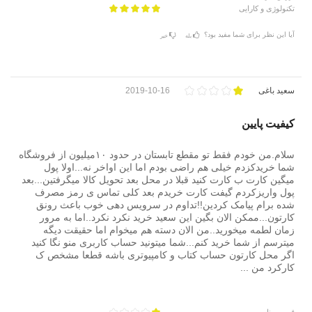
تکنولوژی و کارایی
آیا این نظر برای شما مفید بود؟
بله
خیر
سعید باغی
2019-10-16
کیفیت پایین
سلام.من خودم فقط تو مقطع تابستان در حدود ۱۰میلیون از فروشگاه
شما خریدکزدم خیلی هم راضی بودم اما این اواخر نه...اولا پول
میگین کارت ب کارت کنید قبلا در محل بعد تحویل کالا میگرفتین...بعد
پول واریزکردم گیفت کارت خریدم بعد کلی تماس ی رمز مصرف
شده برام پیامک کردین!!تداوم در سرویس دهی خوب باعث رونق
کارتون...ممکن الان بگین این سعید خرید نکرد نکرد..اما به مرور
زمان لطمه میخورید..من الان دسته هم میخوام اما حقیقت دیگه
میترسم از شما خرید کنم...شما میتونید حساب کاربری منو نگا کنید
اگر محل کارتون حساب کتاب و کامپیوتری باشه قطعا مشخص ک
کارکرد من ...