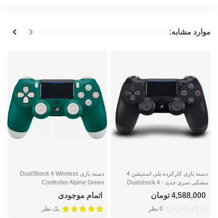
موارد مشابه:
دسته بازی کارکرده پلی استیشن 4
دسته بازی DualShock 4 Wireless
مشکی سری جدید - Dualshock 4
Controller Alpine Green
r
Black Slim Second hand
4,588,000 تومان
اتمام موجودی
0 نظر
یک نظر