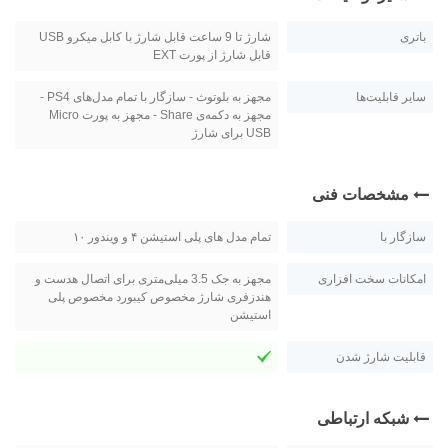
باتری
شارژ تا 9 ساعت قابل شارژ با کابل میکرو USB
قابل شارژ از پورت EXT
سایر قابلیت‌ها
مجهز به بلوتوث - سازگار با تمام مدل‌های PS4 -
مجهز به دکمه‌ی Share - مجهز به پورت Micro
USB برای شارژ
مشخصات فنی
سازگار با
تمام مدل های پلی استیشن ۴ و ویندور ۱۰
امکانات سخت افزاری
مجهز به جک 3.5 میلی‌متری برای اتصال هدست و
هندزفری شارژ مخصوص کیبورد مخصوص پلی
استیشن
قابلیت شارژ شدن
شبکه ارتباطی