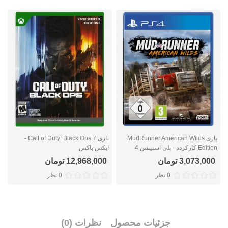
بازی MudRunner American Wilds
بازی Call of Duty: Black Ops 7 -
Edition کارکرده - پلی استیشن 4
ایکس باکس
ا
3,073,000 تومان
12,968,000 تومان
0 نظر
0 نظر
جزئیات محصول
نظرات (0)