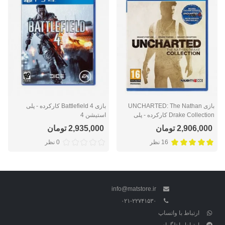
بازی UNCHARTED: The Nathan
بازی Battlefield 4 کارکرده - پلی
Drake Collection کارکرده - پلی
استیشن 4
استیشن 4
2,906,000 تومان
2,935,000 تومان
16 نظر
0 نظر
info@matstore.ir
۰۲۱-۲۲۷۴۱۵۳۰
ارتباط با واتساپ
ارتباط با تلگرام