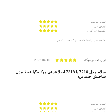
.
قیمت مناسب
ارزش خرید
تکنولوژی و کارایی
آیا این نظر برای شما مفید بود؟
بله
خیر
اونی که حق میگفت
2022-04-10
سلام مدل 7216 با 7218 اصلا فرقی میکنه؟یا فقط مدل
ساختش جدید تره
.
قیمت مناسب
ارزش خرید