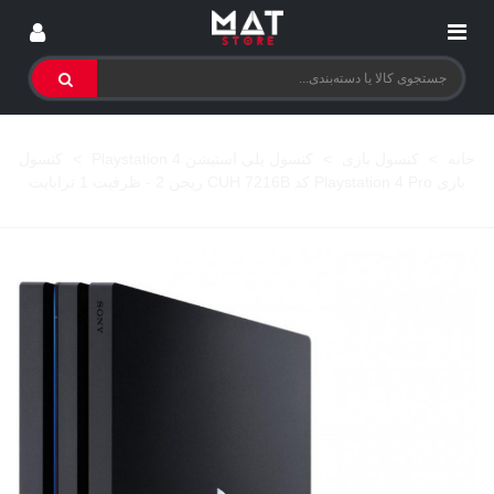
خانه
>
کنسول بازی
>
کنسول پلی استیشن 4 Playstation
>
کنسول
بازی Playstation 4 Pro کد CUH 7216B ریجن 2 - ظرفیت 1 ترابایت