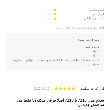
قیمت مناسب
ارزش خرید
تکنولوژی و کارایی
آیا این نظر برای شما مفید بود؟
بله
خیر
پاسخ از مت استور:
درود بر شما
۱- بله
۲- بله
۳- خیر دسته PS5 سازگاری کامل با PS4 نداره و بعضی از قابلیتهاش در دسترش
نخواهد بود
اونی که حق میگفت
2022-04-10
سلام مدل 7216 با 7218 اصلا فرقی میکنه؟یا فقط مدل
ساختش جدید تره