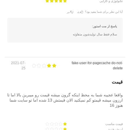
تکنولوژی و کارایی
آیا این نظر برای شما مفید بود؟
بله
خیر
پاسخ از مت استور:
سلام فقط سال تولیدشون متفاوته
2021-07-
fake-user-for-pagecache do-not-
25
delete
قیمت
واقعا عجیبه شما به محظ اینکه گرون میشه قیمت رو میبرین بالا اما تا
ارزون میشه قیمتو کم نمیکنید الان قیمتش 13 شده اما تو سایت شما
هنوز 16
قیمت مناسب
ارزش خرید