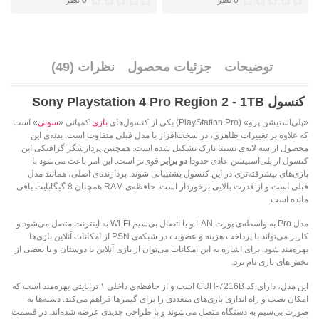
0 نظر
0 نظر
توضیحات
جزئیات محصول
نظرات (49)
کنسول Sony Playstation 4 Pro Region 2 - 1TB
«پلی‌استیشن پرو» (PlayStation Pro) یکی از کنسول‌های
بازی
کمپانی «
سونی
» است
که علاوه بر تغییرات ظاهری، در سخت‌افزار با مدل‌ قبلی متفاوت است. بدنه‌ی این
محصول از سه لایه‌ی نسبتا نازک تشکیل شده است. همچنین پردازشگر گرافیکی این
کنسول از پلی‌استیشن عادی حدودا
دو برابر
قوی‌تر است. این امر باعث می‌شود تا
بازی‌های پیشرفته‌تری در این کنسول پشتیبانی شوند. پردازنده‌ی اصلی، همانند مدل
قبلی است و از قدرت بالایی برخوردار است. حافظه‌ی RAM همچنان 8 گیگابایت باقی
مانده است.
مدل Pro به واسطه‌ی پورت LAN و یا اتصال بی‌سیم Wi-Fi به اینترنت متصل می‌شود و
کاربر می‌تواند با پرداخت هزینه و عضویت در شبکه‌ی PSN از امکانات آنلاین بازی‌ها
بهره‌مند شود. برای اشاره به این امکانات می‌توان از بازی آنلاین با دوستان و یا بعضی از
بخش‌های بازی نام برد.
این مدل، دارای کد‌
B
16
72
CUH-
است و از حافظه‌ی داخلی ۱ ترابایتی بهره‌مند است که
امکان نصب و راه اندازی بازی‌های متعددی را برای گیمرها فراهم می‌کند. دسته‌ها به
صورت بی‌سیم به دستگاه متصل می‌شوند و با طراحی جدیدی عرضه شده‌اند. در قسمت