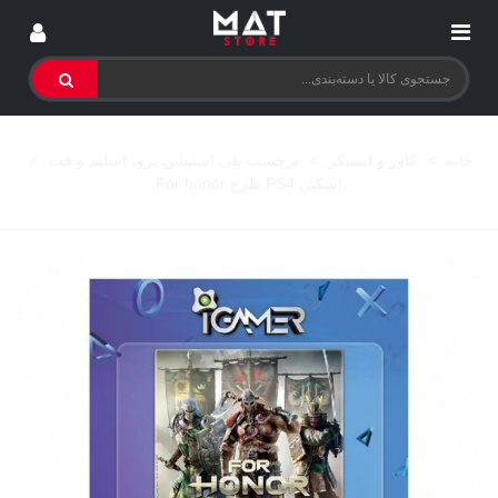
خانه
>
کاور و استیکر
>
برچسب پلی استیشن پرو، اسلیم و فت
>
اسکین PS4 طرح For honor