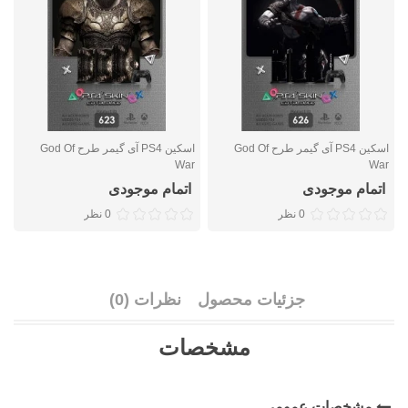
اسکین PS4 آی گیمر طرح God Of
اسکین PS4 آی گیمر طرح God Of
د
d
War
War
r
اتمام موجودی
اتمام موجودی
0 نظر
0 نظر
جزئیات محصول
نظرات (0)
مشخصات
مشخصات عمومی