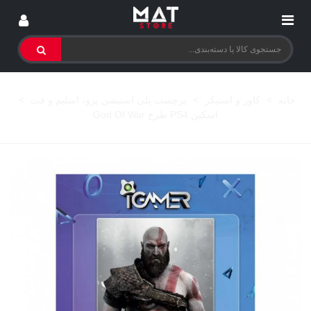
خانه
>
کاور و استیکر
>
برچسب پلی استیشن پرو، اسلیم و فت
>
اسکین PS4 طرح God Of War