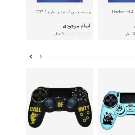
برچسب پلی استیشن طرح 2-CR7
اسکین PS4 طرح Joker
شتن
دوست داشتن
دوس
اتمام موجودی
931,000 تومان
0 نظر
0 نظر