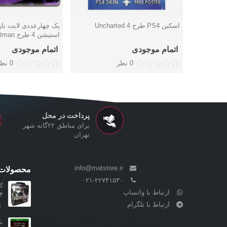
اسکین PS4 طرح Uncharted 4
پک چهارعددی لایت بار
دوست داشتن
دوست داشتن
استیشن 4 طرح Batman
اتمام موجودی
اتمام موجودی
0 نظر
0 نظر
پرداخت در محل
برای مناطق ۲۲گانه شهر
تهران
info@matstore.ir
محصولات 
۰۲۱-۲۲۷۴۱۵۳۰
ک
ارتباط با واتساپ
۴ طرح Modern.
ارتباط با تلگرام
ا