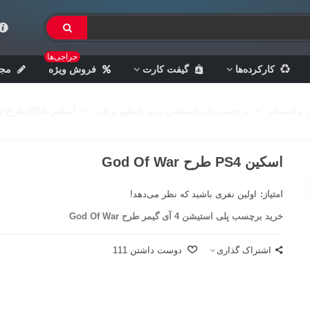
حراجی‌ها
کارکرده‌ها
گیفت کارت
فروش ویژه
مجل
 و استیکر
>
برچسب پلی استیشن پرو، اسلیم و فت
>
اسکین PS4 طرح God Of War
اسکین PS4 طرح God Of War
امتیاز:
اولین نفری باشید که نظر می‌دهد!
خرید برچسب پلی استیشن 4 آی گیمر طرح God Of War
اشتراک گذاری
دوست داشتن
111