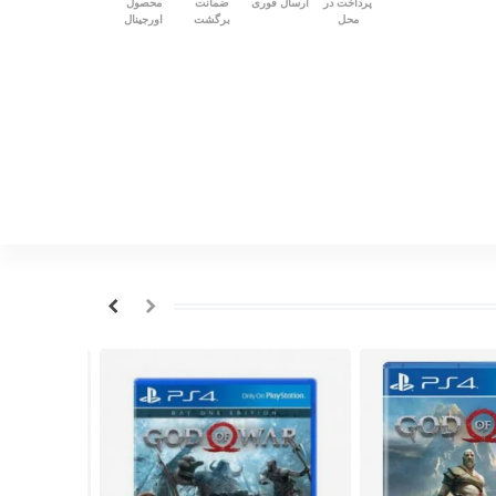
پرداخت در
ارسال فوری
ضمانت
محصول
محل
برگشت
اورجینال