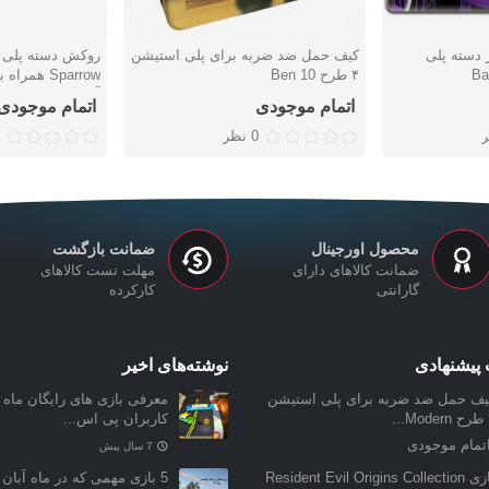
 دسته پلی
کیف حمل ضد ضربه برای پلی استیشن
دوست داشتن
دوست دا
۴ طرح Ben 10
آنالوگ
اتمام موجودی
اتمام موجودی
0 نظر
محصول اورجینال
ضمانت بازگشت
ضمانت کالاهای دارای
مهلت تست کالاهای
گارانتی
کارکرده
پیشنهادی
نوشته‌های اخیر
یف حمل ضد ضربه برای پلی استیشن
معرفی بازی‌ های رایگان ماه ن
..
کاربران پی اس...
تمام موجودی
7 سال پیش
بازی Resident Evil Origins Collection
5 بازی مهمی که در ماه آبان 