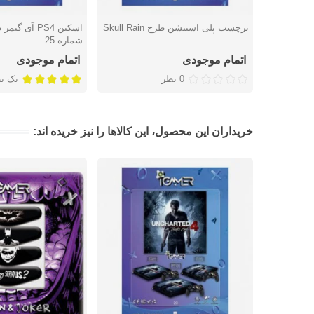
برچسب پلی استیشن طرح Skull Rain
اسکین PS4 آی 
دوست داشتن
دوست داشتن
شماره 25
اتمام موجودی
اتمام موجودی
0 نظر
یک ن
خریداران این محصول، این کالاها را نیز خریده اند: