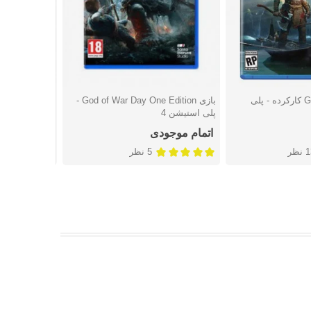
بازی God Of War 4 کارکرده - پلی
بازی God of War Day One Edition -
نسخه لیمیتد اد
شتن
دوست داشتن
دوست
پلی استیشن 4
استیشن 4
اتمام موجودی
اتمام موجو
نظر
5 نظر