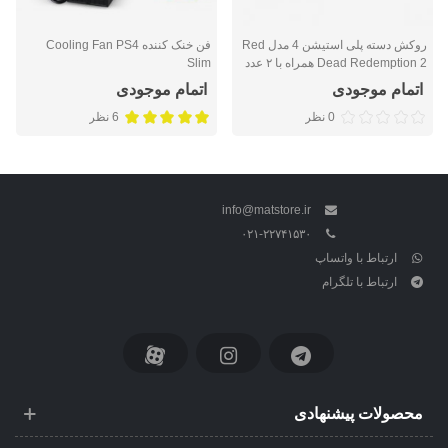
روکش دسته پلی استیشن 4 مدل Red
فن خنک کننده Cooling Fan PS4
Dead Redemption 2 همراه با ۲ عدد
Slim
محافظ آنالوگ
اتمام موجودی
اتمام موجودی
0 نظر
6 نظر
info@matstore.ir
۰۲۱-۲۲۷۴۱۵۳۰
ارتباط با واتساپ
ارتباط با تلگرام
محصولات پیشنهادی