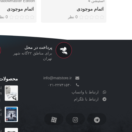
استیشن 4
4
اتمام موجودی
اتمام موجودی
0 نظر
0 نظر
پرداخت در محل
برای مناطق ۲۲گانه شهر
تهران
info@matstore.ir
محصولات 
۰۲۱-۲۲۷۴۱۵۳۰
ا
ارتباط با واتساپ
..
ارتباط با تلگرام
ا
ا
ا
د