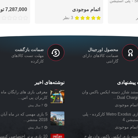
Shadowmaster Edition - پلی استیشن
اتمام موجودی
7,287,000 تومان
3 نظر
محصول اورجینال
ضمانت بازگشت
ضمانت کالاهای دارای
مهلت تست کالاهای
گارانتی
کارکرده
پیشنهادی
نوشته‌های اخیر
ستند شاژر دسته ایکس باکس وان
معرفی بازی‌ های رایگان ماه ن
Dual Chargin.
کاربران پی اس...
تمام موجودی
7 سال پیش
بازی Metro Exodus کارکرده - پلی
5 بازی مهمی که در ماه آبان 
ستیشن 4
2018 منتشر...
تمام موجودی
7 سال پیش
سته بازی ایکس باکس وان طرح
10 بازی برتر اختصاصی کنس