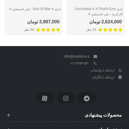
بازی Uncharted 4: A Thief's End
بازی God Of War 4 - پلی استیشن 4
کارکرده - پلی استیشن 4
2,624,000 تومان
3,987,000 تومان
24 نظر
50 نظر
info@matstore.ir
۰۲۱-۲۲۷۴۱۵۳۰
ارتباط با واتساپ
ارتباط با تلگرام
محصولات پیشنهادی