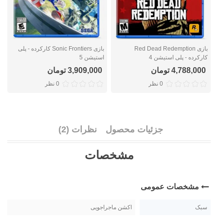
بازی Red Dead Redemption
بازی Sonic Frontiers کارکرده - پلی
کارکرده - پلی استیشن 4
استیشن 5
ا
4,788,000 تومان
3,909,000 تومان
0 نظر
0 نظر
جزئیات محصول
نظرات (2)
مشخصات
مشخصات عمومی
سبک
اکشن ماجراجویی