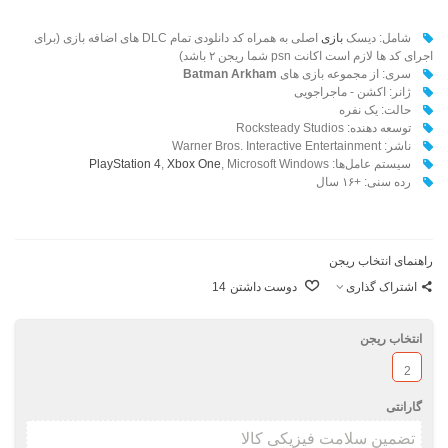
شامل: دیسک
بازی
اصلی به همراه کد دانلودی تمام DLC های اضافه بازی (برای
اجرای کد ها لازم است اکانت psn شما ریجن ۲ باشد)
سری: از مجموعه بازی های
Batman Arkham
ژانر: اکشن - ماجراجویی
حالت: یک نفره
توسعه دهنده: Rocksteady Studios
ناشر: Warner Bros. Interactive Entertainment
سیستم عامل‌ها:
, Microsoft Windows
Xbox One
,
PlayStation 4
رده سنی: +۱۶ سال
راهنمای انتخاب ریجن
اشتراک گذاری
دوست داشتن
14
انتخاب ریجن
2
گارانتی