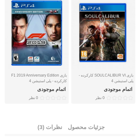
بازی SOULCALIBUR VI کارکرده -
بازی F1 2019 Anniversary Edition
پلی استیشن 4
کارکرده - پلی استیشن 4
ک
اتمام موجودی
اتمام موجودی
0 نظر
0 نظر
جزئیات محصول
نظرات (3)