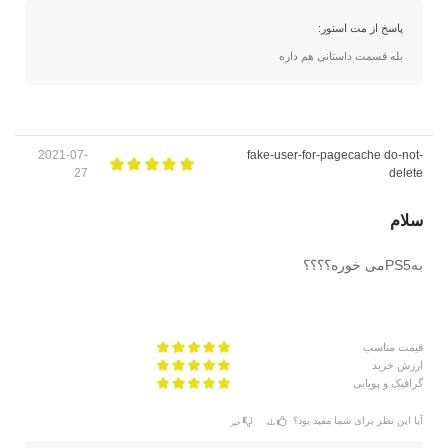
پاسخ از مت استور:
بله قسمت داستانی هم داره
2021-07-
fake-user-for-pagecache do-not-
27
delete
سلام
بهPS5می خوره؟؟؟؟
قیمت مناسب
ارزش خرید
گرافیک و پویایی
آیا این نظر برای شما مفید بود؟
بله
خیر