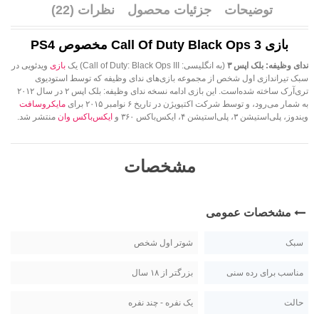
توضیحات
جزئیات محصول
نظرات (22)
بازی Call Of Duty Black Ops 3 مخصوص PS4
ندای وظیفه: بلک اپس ۳
(به انگلیسی: Call of Duty: Black Ops III) یک
بازی
ویدئویی در
سبک تیراندازی اول شخص از مجموعه بازی‌های ندای وظیفه که توسط استودیوی
تری‌آرک ساخته شده‌است. این بازی ادامه نسخه ندای وظیفه: بلک اپس ۲ در سال ۲۰۱۲
به شمار می‌رود، و توسط شرکت اکتیویژن در تاریخ ۶ نوامبر ۲۰۱۵ برای
مایکروسافت
ویندوز، پلی‌استیشن ۳، پلی‌استیشن ۴، ایکس‌باکس ۳۶۰ و
ایکس‌باکس وان
منتشر شد.
مشخصات
مشخصات عمومی
سبک
شوتر اول شخص
مناسب برای رده سنی
بزرگتر از ۱۸ سال
حالت
یک نفره - چند نفره