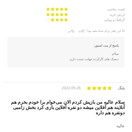
قیمت مناسب
ارزش خرید
گرافیک و پویایی
آیا این نظر برای شما مفید بود؟
بله
خیر
پاسخ از مت استور:
سلام
دیسک های کارکرده مهلت تست دارن
پلنگ
2022-05-26
سلام عالیه من بازیش کردم الان می‌خوام برا خودم بخرم هم
آنلاینه هم آفلاین میشه دو نفره آفلاین بازی کرد بخش زامبی
دونفره هم داره
عالیه