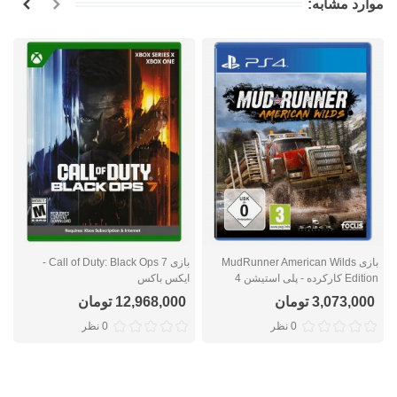
موارد مشابه:
بازی MudRunner American Wilds
بازی Call of Duty: Black Ops 7 -
Edition کارکرده - پلی استیشن 4
ایکس باکس
ا
3,073,000 تومان
12,968,000 تومان
0 نظر
0 نظر