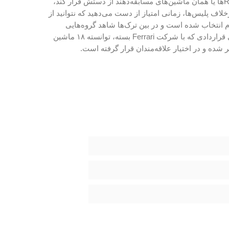
مزیت‌ها نصیبتان می‌شود. برای مثال اگر گیمر پلیس (Cop) شود، قدرت بسیار بالایی خواهد داشت اما اگر در طی تعقیب و گریز، Racerها یا همان ماشین‌های مسابقه‌دهند از دستش فرار کند،
اف پلیس‌ها، زمانی امتیاز از دست می‌دهید که نتوانید از
 انتخاب شده است و در بین ترک‌ها شاهد گروه‌هایی
همچون ۳۰ Seconds to Mars و Linkin Park هستیم که وسواس تیم برای انتخاب موسیقی در خور این مسابقات را می‌رساند. EA طی قراردادی که با شرکت Ferrari بسته، توانسته ۱۸ ماشین