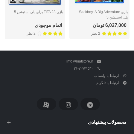
بازی Sackboy: A Big Adventure -
بازی FIFA 23 برای پلی استیشن 5
پلی استیشن 5
6,027,000 تومان
اتمام موجودی
2 نظر
2 نظر
info@matstore.ir
۰۲۱-۲۲۷۴۱۵۳۰
ارتباط با واتساپ
ارتباط با تلگرام
محصولات پیشنهادی