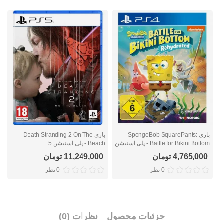
بازی SpongeBob SquarePants:
بازی Death Stranding 2 On The
با
Battle for Bikini Bottom - پلی استیشن
Beach - پلی استیشن 5
4
4,765,000 تومان
11,249,000 تومان
0 نظر
0 نظر
جزئیات محصول
نظرات (0)